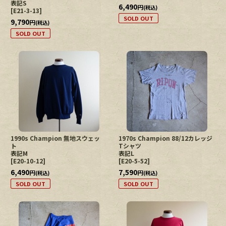
表記S
6,490
円
(税込)
[
E21-3-13
]
SOLD OUT
9,790
円
(税込)
SOLD OUT
1990s Champion 無地スウェッ
1970s Champion 88/12カレッジ
ト
Tシャツ
表記M
表記L
[
E20-10-12
]
[
E20-5-52
]
6,490
7,590
円
円
(税込)
(税込)
SOLD OUT
SOLD OUT