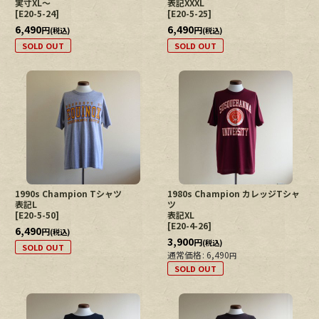
実寸XL〜
表記XXXL
[
E20-5-24
]
[
E20-5-25
]
6,490
6,490
円
円
(税込)
(税込)
SOLD OUT
SOLD OUT
1990s Champion Tシャツ
1980s Champion カレッジTシャ
表記L
ツ
[
E20-5-50
]
表記XL
[
E20-4-26
]
6,490
円
(税込)
3,900
円
(税込)
SOLD OUT
通常価格
:
6,490
円
SOLD OUT