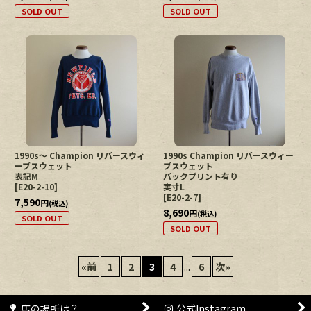
SOLD OUT
SOLD OUT
1990s〜 Champion リバースウィ
1990s Champion リバースウィー
ーブスウェット
ブスウェット
表記M
バックプリント有り
[
E20-2-10
]
実寸L
[
E20-2-7
]
7,590
円
(税込)
8,690
円
(税込)
SOLD OUT
SOLD OUT
«
前
1
2
3
4
...
6
次
»
店の場所は？
公式Instagram