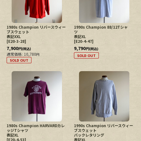
1980s Champion リバースウィー
1990s Champion 88/12Tシャ
ブスウェット
ツ
表記XXL
表記XL
[
E20-3-28
]
[
E20-4-47
]
7,900
9,790
円
円
(税込)
(税込)
通常価格
:
10,780
円
SOLD OUT
SOLD OUT
1980s Champion HARVARDカレ
1990s Champion リバースウィー
ッジTシャツ
ブスウェット
表記XL
バックレタリング
[
E20-4-53
]
表記XL