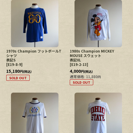
1970s Champion フットボールT
1980s Champion MICKEY
シャツ
MOUSE スウェット
表記S
表記XL
[
E19-8-9
]
[
E19-2-13
]
15,180
4,000
円
円
(税込)
(税込)
通常価格
:
11,880
円
SOLD OUT
SOLD OUT