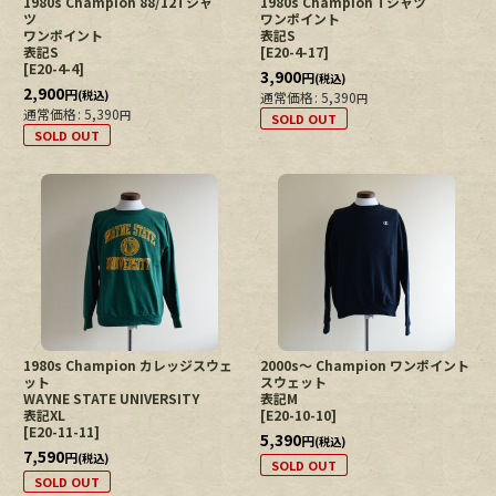
1980s Champion 88/12Tシャ
1980s Champion Tシャツ
ツ
ワンポイント
ワンポイント
表記S
表記S
[
E20-4-17
]
[
E20-4-4
]
3,900
円
(税込)
2,900
円
(税込)
通常価格
:
5,390
円
通常価格
:
5,390
円
SOLD OUT
SOLD OUT
1980s Champion カレッジスウェ
2000s〜 Champion ワンポイント
ット
スウェット
WAYNE STATE UNIVERSITY
表記M
表記XL
[
E20-10-10
]
[
E20-11-11
]
5,390
円
(税込)
7,590
円
(税込)
SOLD OUT
SOLD OUT