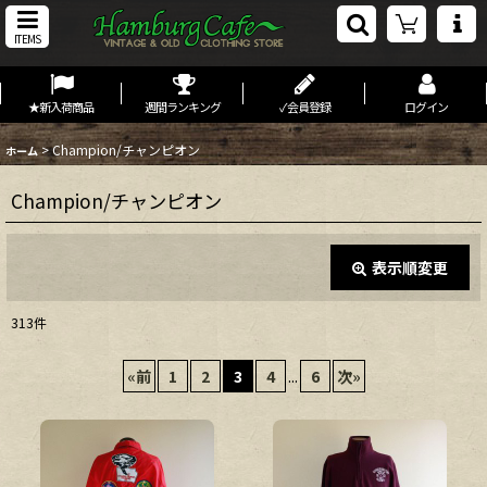
ITEMS
★新入荷商品
週間ランキング
✓会員登録
ログイン
>
Champion/チャンピオン
ホーム
Champion/チャンピオン
表示順変更
閉じる
313
件
表示数
:
«
前
1
2
3
4
...
6
次
»
在庫あり
並び順
: