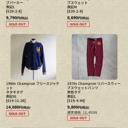
ブパーカー
ブスウェット
表記L
表記M
[
E20-2-8
]
[
E20-2-9
]
9,790
8,690
円
円
(税込)
(税込)
SOLD OUT
SOLD OUT
1960s Champion フリースジャケ
1970s Champion リバースウィー
ット
ブスウェットパンツ
タタキタグ
単色タグ
表記XL
表記L
[
E19-11-26
]
[
E19-4-44
]
14,080
9,800
円
円
(税込)
(税込)
通常価格
:
18,480
円
SOLD OUT
SOLD OUT