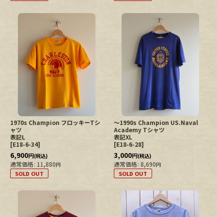
1970s Champion フロッキーTシ
〜1990s Champion US.Naval
ャツ
Academy Tシャツ
表記L
表記XL
[
E18-6-34
]
[
E18-6-28
]
6,900
3,000
円
円
(税込)
(税込)
通常価格
:
11,880
通常価格
:
8,690
円
円
SOLD OUT
SOLD OUT