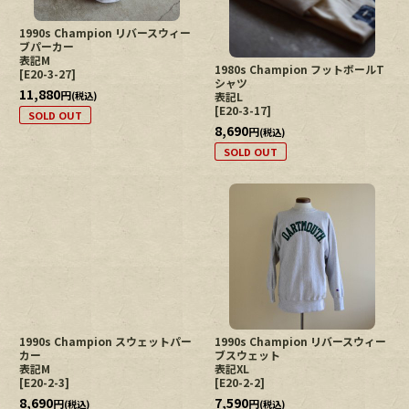
1990s Champion リバースウィー
ブパーカー
表記M
1980s Champion フットボールT
[
E20-3-27
]
シャツ
11,880
円
(税込)
表記L
[
E20-3-17
]
SOLD OUT
8,690
円
(税込)
SOLD OUT
1990s Champion スウェットパー
1990s Champion リバースウィー
カー
ブスウェット
表記M
表記XL
[
E20-2-3
]
[
E20-2-2
]
8,690
7,590
円
円
(税込)
(税込)