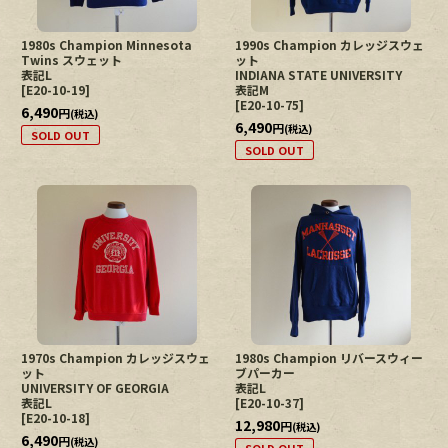
1980s Champion Minnesota
1990s Champion カレッジスウェ
Twins スウェット
ット
表記L
INDIANA STATE UNIVERSITY
[
E20-10-19
]
表記M
[
E20-10-75
]
6,490
円
(税込)
6,490
円
(税込)
SOLD OUT
SOLD OUT
1970s Champion カレッジスウェ
1980s Champion リバースウィー
ット
ブパーカー
UNIVERSITY OF GEORGIA
表記L
表記L
[
E20-10-37
]
[
E20-10-18
]
12,980
円
(税込)
6,490
円
(税込)