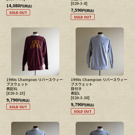
[
E20-3-8
]
14,080
円
(税込)
7,590
円
(税込)
SOLD OUT
SOLD OUT
1990s Champion リバースウィー
1990s Champion リバースウィー
ブスウェット
ブスウェット
表記XL
目付き
[
E20-3-23
]
表記L
[
E20-3-20
]
9,790
円
(税込)
9,790
円
(税込)
SOLD OUT
SOLD OUT