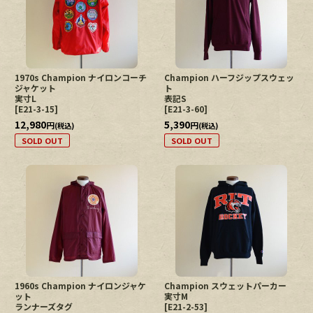
絞り込む
1970s Champion ナイロンコーチ
Champion ハーフジップスウェッ
ジャケット
ト
実寸L
表記S
[
E21-3-15
]
[
E21-3-60
]
12,980
5,390
円
円
(税込)
(税込)
SOLD OUT
SOLD OUT
1960s Champion ナイロンジャケ
Champion スウェットパーカー
ット
実寸M
ランナーズタグ
[
E21-2-53
]