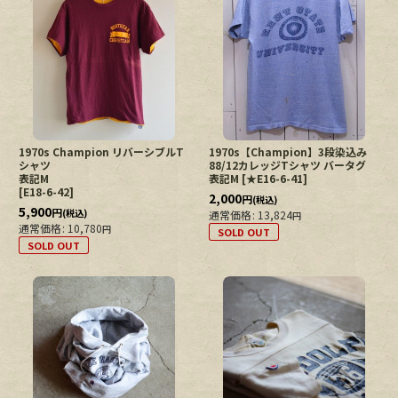
1970s Champion リバーシブルT
1970s【Champion】3段染込み
シャツ
88/12カレッジTシャツ バータグ
表記M
表記M
[
★E16-6-41
]
[
E18-6-42
]
2,000
円
(税込)
5,900
円
(税込)
通常価格
:
13,824
円
通常価格
:
10,780
円
SOLD OUT
SOLD OUT