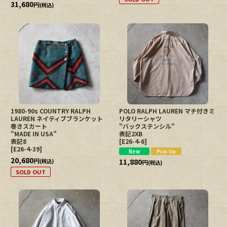
31,680
円
(税込)
1980-90s COUNTRY RALPH
POLO RALPH LAUREN マチ付きミ
LAUREN ネイティブブランケット
リタリーシャツ
巻きスカート
"バックステンシル"
"MADE IN USA"
表記2XB
表記8
[
E26-4-6
]
[
E26-4-39
]
20,680
円
11,880
(税込)
円
(税込)
SOLD OUT