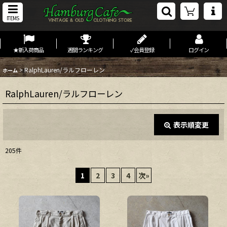
ITEMS
★新入荷商品
週間ランキング
✓会員登録
ログイン
>
RalphLauren/ラルフローレン
ホーム
RalphLauren/ラルフローレン
表示順変更
閉じる
205
件
表示数
:
1
2
3
4
次
»
在庫あり
並び順
: