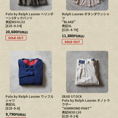
Polo by Ralph Lauren ヘリンボ
Ralph Lauren ボタンダウンシャ
ーン2タックパンツ
ツ
表記W34 L32
"BLAKE"
[
E25-9-34
]
表記XL
[
E25-4-79
]
20,680
円
(税込)
11,880
円
(税込)
SOLD OUT
SOLD OUT
Polo by Ralph Lauren ワッフル
DEAD STOCK
シャツ
Polo by Ralph Lauren チノトラ
表記XL
ウザー
[
E25-9-6
]
"HAMMOND PANT"
表記W38 L30
9,790
円
(税込)
[
E25-9-14
]