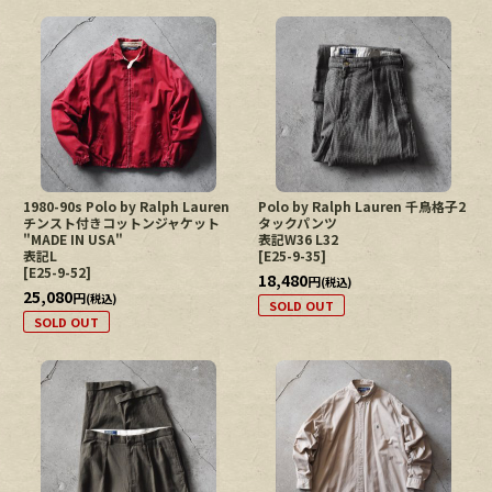
1980-90s Polo by Ralph Lauren
Polo by Ralph Lauren 千鳥格子2
チンスト付きコットンジャケット
タックパンツ
"MADE IN USA"
表記W36 L32
表記L
[
E25-9-35
]
[
E25-9-52
]
18,480
円
(税込)
25,080
円
(税込)
SOLD OUT
SOLD OUT