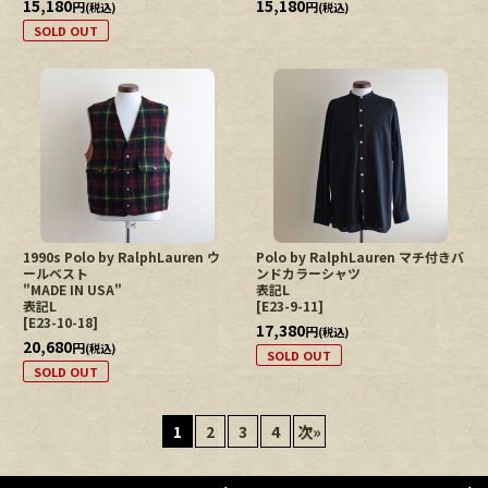
15,180
15,180
円
円
(税込)
(税込)
SOLD OUT
1990s Polo by RalphLauren ウ
Polo by RalphLauren マチ付きバ
ールベスト
ンドカラーシャツ
"MADE IN USA"
表記L
表記L
[
E23-9-11
]
[
E23-10-18
]
17,380
円
(税込)
20,680
円
(税込)
SOLD OUT
SOLD OUT
1
2
3
4
次
»