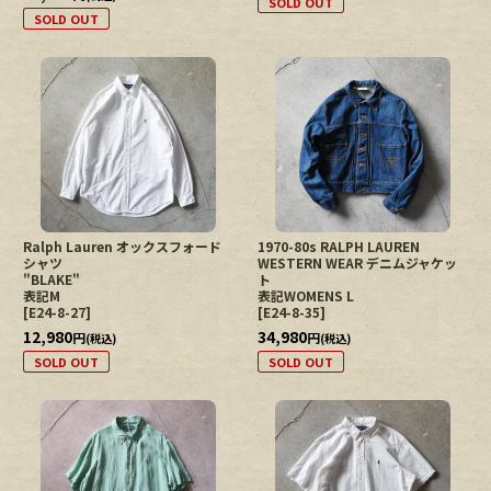
SOLD OUT
SOLD OUT
Ralph Lauren オックスフォード
1970-80s RALPH LAUREN
シャツ
WESTERN WEAR デニムジャケッ
"BLAKE"
ト
表記M
表記WOMENS L
[
E24-8-27
]
[
E24-8-35
]
12,980
34,980
円
円
(税込)
(税込)
SOLD OUT
SOLD OUT