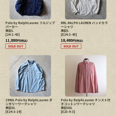
Polo by RalphLauren フルジップ
RRL RALPH LAUREN バンドカラ
パーカー
ーシャツ
表記L
表記L
[
24-1-43
]
[
E24-3-45
]
11,880
18,480
円
円
(税込)
(税込)
SOLD OUT
SOLD OUT
1990s Polo by RalphLauren ダ
Polo by RalphLauren チンスト付
ンガリーワークシャツ
きコットンワークシャツ
表記XL
表記XXL
[
E24-3-19
]
[
E23-9-3
]