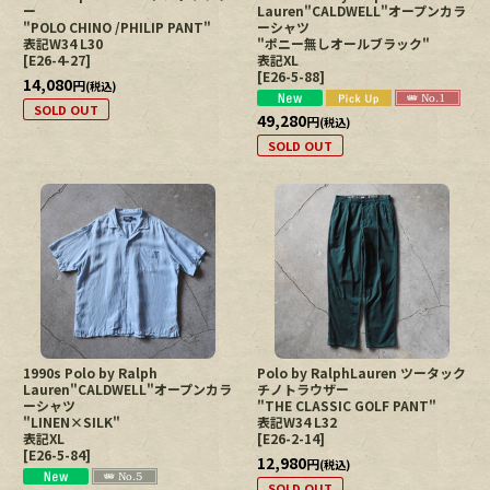
ー
Lauren"CALDWELL"オープンカラ
"POLO CHINO /PHILIP PANT"
ーシャツ
表記W34 L30
"ポニー無しオールブラック"
[
E26-4-27
]
表記XL
[
E26-5-88
]
14,080
円
(税込)
SOLD OUT
49,280
円
(税込)
SOLD OUT
1990s Polo by Ralph
Polo by RalphLauren ツータック
Lauren"CALDWELL"オープンカラ
チノトラウザー
ーシャツ
"THE CLASSIC GOLF PANT"
"LINEN×SILK"
表記W34 L32
表記XL
[
E26-2-14
]
[
E26-5-84
]
12,980
円
(税込)
SOLD OUT