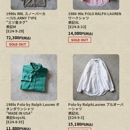
1990s RRL スノーパーカ
1980-90s POLO RALPH LAUREN
ー/US.ARMY TYPE
ワークシャツ
"三ツ星タグ"
表記XL
表記M
[
E24-8-32
]
[
E24-9-29
]
14,080
円
(税込)
72,380
円
(税込)
SOLD OUT
SOLD OUT
1980s Polo by Ralph Lauren ボ
Polo by RalphLauren プルオーバ
タンダウンシャツ
ーシャツ
"MADE IN USA"
表記XL
表記boysXL
[
E24-9-3
]
[
E24-8-55
]
15,180
円
(税込)
11,880
円
(税込)