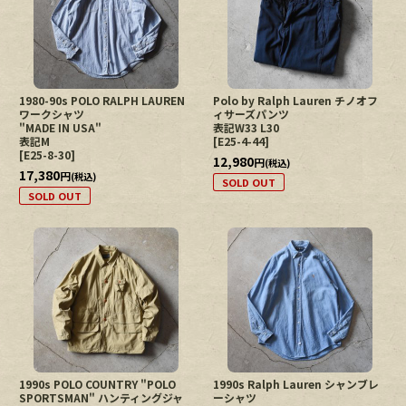
1980-90s POLO RALPH LAUREN
Polo by Ralph Lauren チノオフ
ワークシャツ
ィサーズパンツ
"MADE IN USA"
表記W33 L30
表記M
[
E25-4-44
]
[
E25-8-30
]
12,980
円
(税込)
17,380
円
(税込)
SOLD OUT
SOLD OUT
1990s POLO COUNTRY "POLO
1990s Ralph Lauren シャンブレ
SPORTSMAN" ハンティングジャ
ーシャツ