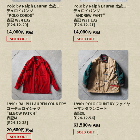
Polo by Ralph Lauren 太畝コー
Polo by Ralph Lauren 太畝コー
デュロイパンツ
デュロイパンツ
"POLO CORDS"
"ANDREW PANT"
表記 W34 L32
表記 W31 L32
[
E24-12-20
]
[
E24-12-21
]
14,080
14,080
円
円
(税込)
(税込)
SOLD OUT
SOLD OUT
1990s RALPH LAUREN COUNTRY
1990s POLO COUNTRY ファイヤ
コーデュロイシャツ
ーマンダウンコート
"ELBOW PATCH"
表記XL
表記M
[
E24-12-54
]
[
E24-12-33
]
63,580
円
(税込)
20,680
円
(税込)
SOLD OUT
SOLD OUT