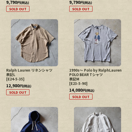
9,790
9,790
円
円
(税込)
(税込)
SOLD OUT
SOLD OUT
Ralph Lauren リネンシャツ
1990s〜 Polo by RalphLauren
表記L
POLO BEAR Tシャツ
[
E24-5-35
]
表記M
[
E23-5-90
]
12,980
円
(税込)
14,080
円
(税込)
SOLD OUT
SOLD OUT