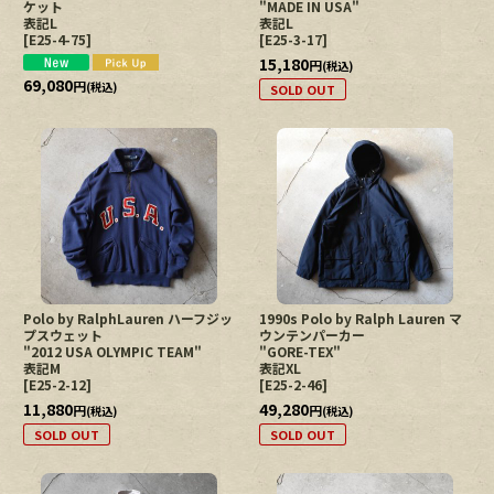
ケット
"MADE IN USA"
表記L
表記L
[
E25-4-75
]
[
E25-3-17
]
15,180
円
(税込)
69,080
円
(税込)
SOLD OUT
Polo by RalphLauren ハーフジッ
1990s Polo by Ralph Lauren マ
プスウェット
ウンテンパーカー
"2012 USA OLYMPIC TEAM"
"GORE-TEX"
表記M
表記XL
[
E25-2-12
]
[
E25-2-46
]
11,880
49,280
円
円
(税込)
(税込)
SOLD OUT
SOLD OUT