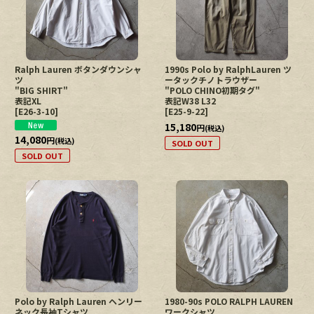
Ralph Lauren ボタンダウンシャ
1990s Polo by RalphLauren ツ
ツ
ータックチノトラウザー
"BIG SHIRT"
"POLO CHINO初期タグ"
表記XL
表記W38 L32
[
E26-3-10
]
[
E25-9-22
]
15,180
円
(税込)
14,080
円
(税込)
SOLD OUT
SOLD OUT
Polo by Ralph Lauren ヘンリー
1980-90s POLO RALPH LAUREN
ネック長袖Tシャツ
ワークシャツ