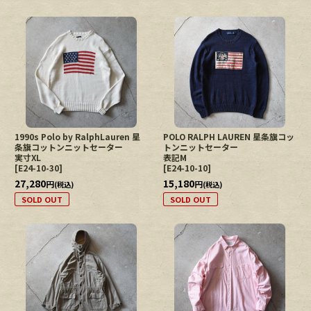
1990s Polo by RalphLauren 星
POLO RALPH LAUREN 星条旗コッ
条旗コットンニットセーター
トンニットセーター
実寸XL
表記M
[
E24-10-30
]
[
E24-10-10
]
27,280
15,180
円
円
(税込)
(税込)
SOLD OUT
SOLD OUT