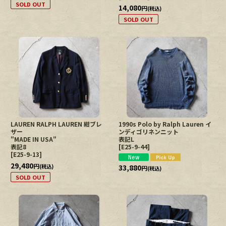
SOLD OUT
14,080
円
(税込)
SOLD OUT
LAUREN RALPH LAUREN 紺ブレ
1990s Polo by Ralph Lauren イ
ザー
ンディゴリネンニット
"MADE IN USA"
表記L
表記8
[
E25-9-44
]
[
E25-9-13
]
29,480
円
33,880
(税込)
円
(税込)
SOLD OUT