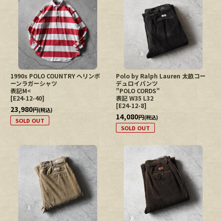
1990s POLO COUNTRY ヘリンボ
Polo by Ralph Lauren 太畝コー
ーンラガーシャツ
デュロイパンツ
表記M<
"POLO CORDS"
[
E24-12-40
]
表記 W35 L32
[
E24-12-8
]
23,980
円
(税込)
14,080
円
(税込)
SOLD OUT
SOLD OUT