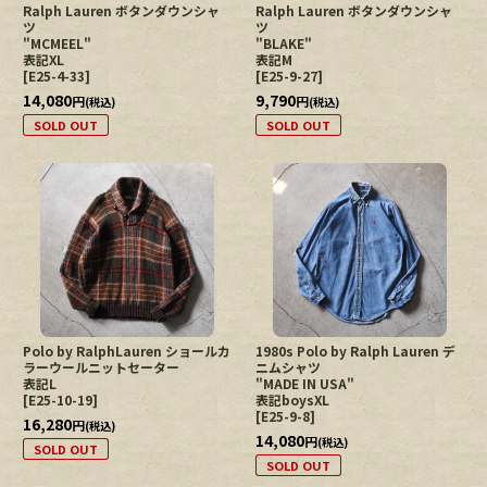
Ralph Lauren ボタンダウンシャ
Ralph Lauren ボタンダウンシャ
ツ
ツ
"MCMEEL"
"BLAKE"
表記XL
表記M
[
E25-4-33
]
[
E25-9-27
]
14,080
9,790
円
円
(税込)
(税込)
SOLD OUT
SOLD OUT
Polo by RalphLauren ショールカ
1980s Polo by Ralph Lauren デ
ラーウールニットセーター
ニムシャツ
表記L
"MADE IN USA"
[
E25-10-19
]
表記boysXL
[
E25-9-8
]
16,280
円
(税込)
14,080
円
(税込)
SOLD OUT
SOLD OUT