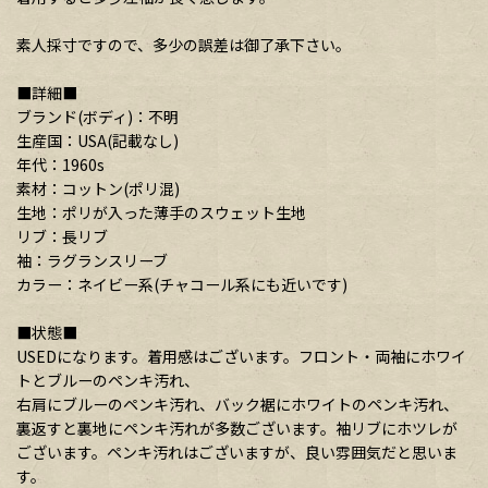
素人採寸ですので、多少の誤差は御了承下さい。
■詳細■
ブランド(ボディ)：不明
生産国：USA(記載なし)
年代：1960s
素材：コットン(ポリ混)
生地：ポリが入った薄手のスウェット生地
リブ：長リブ
袖：ラグランスリーブ
カラー：ネイビー系(チャコール系にも近いです)
■状態■
USEDになります。着用感はございます。フロント・両袖にホワイ
トとブルーのペンキ汚れ、
右肩にブルーのペンキ汚れ、バック裾にホワイトのペンキ汚れ、
裏返すと裏地にペンキ汚れが多数ございます。袖リブにホツレが
ございます。ペンキ汚れはございますが、良い雰囲気だと思いま
す。