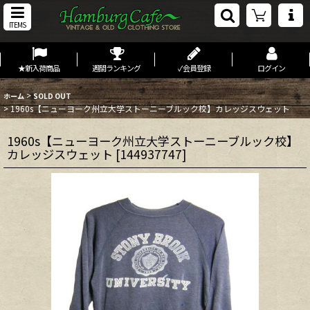
ITEMS
★新入荷商品
週間ランキング
✓会員登録
ログイン
>
ホーム
SOLD OUT
>
1960s【ニューヨーク州立大学ストーニーブルック校】カレッジスウェット
1960s【ニューヨーク州立大学ストーニーブルック校】
カレッジスウェット
[
144937747
]