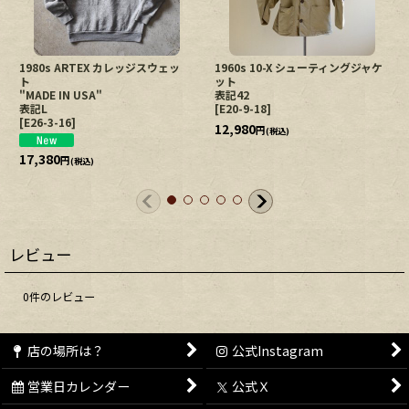
1980s ARTEX カレッジスウェッ
1960s 10-X シューティングジャケ
ト
ット
"MADE IN USA"
表記42
表記L
[
E20-9-18
]
[
E26-3-16
]
12,980
円
(税込)
17,380
円
(税込)
レビュー
0
件のレビュー
店の場所は？
公式Instagram
営業日カレンダー
公式Ｘ