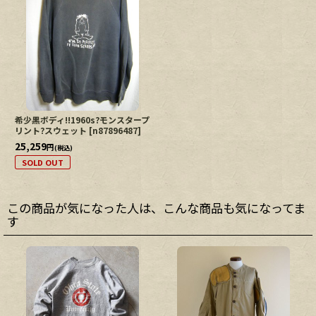
希少黒ボディ!!1960s?モンスタープ
リント?スウェット
[
n87896487
]
25,259
円
(税込)
SOLD OUT
この商品が気になった人は、こんな商品も気になってま
す