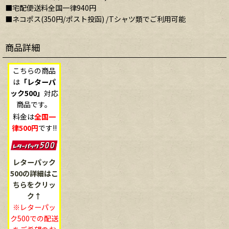
■宅配便送料全国一律940円
■ネコポス(350円/ポスト投函) /Tシャツ類でご利用可能
商品詳細
こちらの商品
は
「レターパ
ック500」
対応
商品です。
料金は
全国一
律500円
です!!
レターパック
500の詳細はこ
ちらをクリッ
ク↑
※レターパッ
ク500での配送