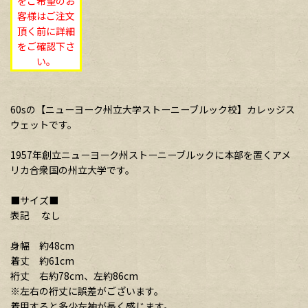
をご希望のお
客様はご注文
頂く前に詳細
をご確認下さ
い。
60sの【ニューヨーク州立大学ストーニーブルック校】カレッジス
ウェットです。
1957年創立ニューヨーク州ストーニーブルックに本部を置くアメ
リカ合衆国の州立大学です。
■サイズ■
表記 なし
身幅 約48cm
着丈 約61cm
裄丈 右約78cm、左約86cm
※左右の裄丈に誤差がございます。
着用すると多少左袖が長く感じます。