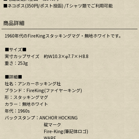
■ネコポス(350円/ポスト投函) /Tシャツ類でご利用可能
商品詳細
1960年代のFireKingスタッキングマグ・無地ホワイトです。
■サイズ■
実寸カップサイズ 約Ｗ10.3×φ7.7×Ｈ8.8
重さ：253g
■詳細■
社名：アンカーホッキング社
ブランド：FireKing(ファイヤーキング)
形：スタッキングマグ
カラー：無地ホワイト
年代：1960s
バックスタンプ：ANCHOR HOCKING
碇マーク
Fire-King(筆記体ロゴ)
WARE