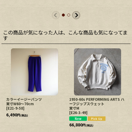
この商品が気になった人は、こんな商品も気になってま
す
カラーイージーパンツ
1950-60s PERFORMING ARTS ハ
実寸W60〜70cm
ーフジップスウェット
[
E21-9-58
]
実寸M
[
E26-3-49
]
6,490
円
(税込)
66,880
円
(税込)