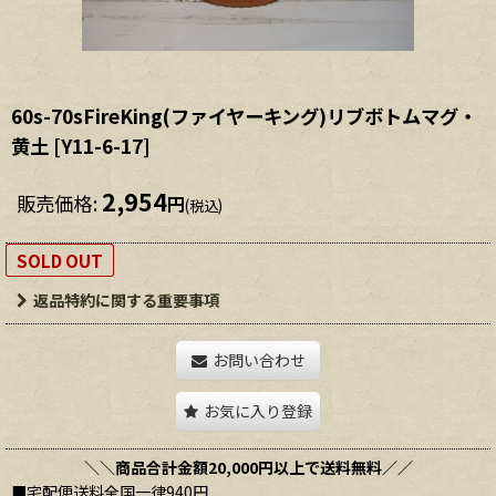
60s-70sFireKing(ファイヤーキング)リブボトムマグ・
黄土
[
Y11-6-17
]
2,954
販売価格
:
円
(税込)
SOLD OUT
返品特約に関する重要事項
お問い合わせ
お気に入り登録
＼＼商品合計金額20,000円以上で送料無料／／
■宅配便送料全国一律940円