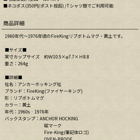
■ネコポス(350円/ポスト投函) /Tシャツ類でご利用可能
商品詳細
1960年代〜1976年頃のFireKingリブボトムマグ・黄土です。
■サイズ■
実寸カップサイズ 約Ｗ10.5×φ7.7×Ｈ8.8
重さ：264g
■詳細■
社名：アンカーホッキング社
ブランド：FireKing(ファイヤーキング)
形：リブボトムマグ
カラー：黄土
年代：1960s‐1976年
バックスタンプ：ANCHOR HOCKING
碇マーク
Fire-King(筆記体ロゴ)
OVEN-PROOF