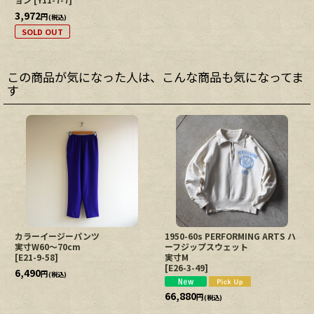
3,972
円
(税込)
SOLD OUT
この商品が気になった人は、こんな商品も気になってま
す
カラーイージーパンツ
1950-60s PERFORMING ARTS ハ
実寸W60〜70cm
ーフジップスウェット
[
E21-9-58
]
実寸M
[
E26-3-49
]
6,490
円
(税込)
66,880
円
(税込)