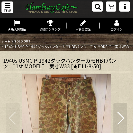
ITEMS
★新入荷商品
週間ランキング
✓会員登録
ログイン
>
ホーム
SOLD OUT
>
1940s USMC P-1942ダックハンターカモHBTパンツ "1st MODEL" 実寸W33
1940s USMC P-1942ダックハンターカモHBTパン
ツ "1st MODEL" 実寸W33
[
★E11-8-50
]