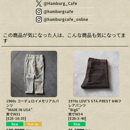
@Hamburg_Cafe
@hamburgcafe
@hamburgcafe_online
この商品が気になった人は、こんな商品も気になってま
す
1960s コーデュロイメモリアルパ
1970s LEVI'S STA-PREST 646フ
ンツ
レアパンツ
"MADE IN USA"
"BigE"
実寸W31
実寸W34
[
E25-10-35
]
[
E26-3-40
]
129,800
31,680