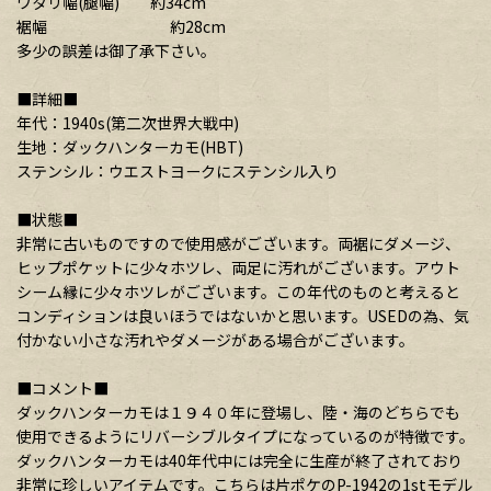
ワタリ幅(腿幅) 約34cm
裾幅 約28cm
多少の誤差は御了承下さい。
■詳細■
年代：1940s(第二次世界大戦中)
生地：ダックハンターカモ(HBT)
ステンシル：ウエストヨークにステンシル入り
■状態■
非常に古いものですので使用感がございます。両裾にダメージ、
ヒップポケットに少々ホツレ、両足に汚れがございます。アウト
シーム縁に少々ホツレがございます。この年代のものと考えると
コンディションは良いほうではないかと思います。USEDの為、気
付かない小さな汚れやダメージがある場合がございます。
■コメント■
ダックハンターカモは１９４０年に登場し、陸・海のどちらでも
使用できるようにリバーシブルタイプになっているのが特徴です。
ダックハンターカモは40年代中には完全に生産が終了されており
非常に珍しいアイテムです。こちらは片ポケのP-1942の1stモデル