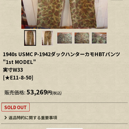
1940s USMC P-1942ダックハンターカモHBTパンツ
"1st MODEL"
実寸W33
[
★E11-8-50
]
53,269
販売価格
:
円
(税込)
SOLD OUT
返品特約に関する重要事項