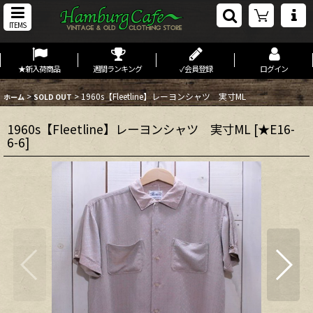
ITEMS
★新入荷商品
週間ランキング
✓会員登録
ログイン
>
>
1960s【Fleetline】レーヨンシャツ 実寸ML
ホーム
SOLD OUT
1960s【Fleetline】レーヨンシャツ 実寸ML
[
★E16-
6-6
]