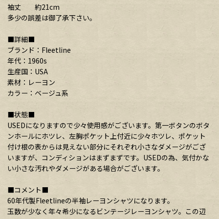
袖丈 約21cm
多少の誤差は御了承下さい。
■詳細■
ブランド：Fleetline
年代：1960s
生産国：USA
素材：レーヨン
カラー：ベージュ系
■状態■
USEDになりますので少々使用感がございます。第一ボタンのボタ
ンホールにホツレ、左胸ポケット上付近に少々ホツレ、ポケット
付け根の表からは見えない部分にそれぞれ小さなダメージがござ
いますが、コンディションはまずまずです。USEDの為、気付かな
い小さな汚れやダメージがある場合がございます。
■コメント■
60年代製Fleetlineの半袖レーヨンシャツになります。
玉数が少なく年々希少になるビンテージレーヨンシャツ。この辺