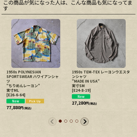
この商品が気になった人は、こんな商品も気になってま
す
1950s POLYNESIAN
1950s TEM-TEX レーヨンウエスタ
SPORTSWEAR ハワイアンシャ
ンシャツ
ツ
"MADE IN USA"
"ちりめんレーヨン"
実寸SM
実寸ML
[
E24-8-19
]
[
E26-6-64
]
27,280
円
(税込)
77,880
円
(税込)