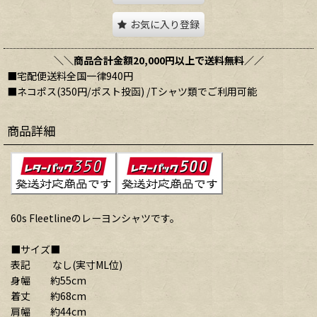
お気に入り登録
＼＼商品合計金額20,000円以上で送料無料／／
■宅配便送料全国一律940円
■ネコポス(350円/ポスト投函) /Tシャツ類でご利用可能
商品詳細
60s Fleetlineのレーヨンシャツです。
■サイズ■
表記 なし(実寸ML位)
身幅 約55cm
着丈 約68cm
肩幅 約44cm