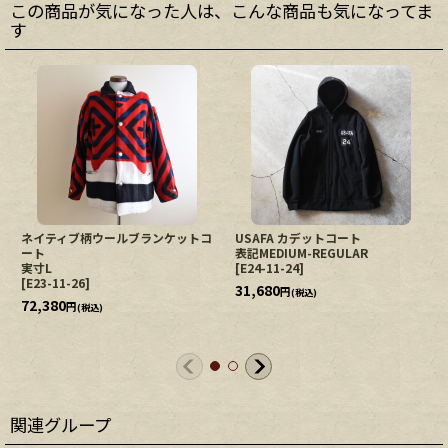
この商品が気になった人は、こんな商品も気になってま
す
ネイティブ柄ウールブランケットコ
USAFA カデットコート
ート
表記MEDIUM-REGULAR
実寸L
[
E24-11-24
]
[
E23-11-26
]
31,680
円
(税込)
72,380
円
(税込)
関連グループ