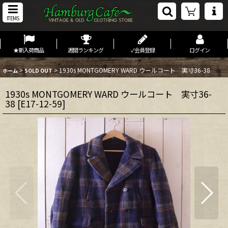
ITEMS
★新入荷商品
週間ランキング
✓会員登録
ログイン
>
>
1930s MONTGOMERY WARD ウールコート 実寸36-38
ホーム
SOLD OUT
1930s MONTGOMERY WARD ウールコート 実寸36-
38
[
E17-12-59
]