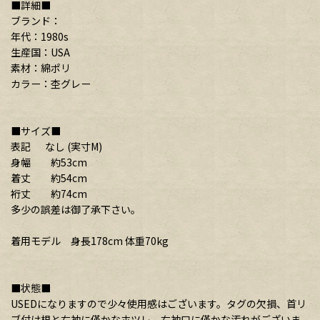
■詳細■
ブランド：
年代：1980s
生産国：USA
素材：綿ポリ
カラー：杢グレー
■サイズ■
表記 なし (実寸M)
身幅 約53cm
着丈 約54cm
裄丈 約74cm
多少の誤差は御了承下さい。
着用モデル 身長178cm 体重70kg
■状態■
USEDになりますので少々使用感はございます。タグの欠損、首リ
ブ付け根と右袖に僅かなホツレ、右袖口に僅かな汚れがございま