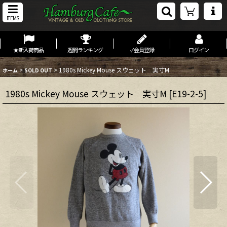
ITEMS
★新入荷商品
週間ランキング
✓会員登録
ログイン
>
>
1980s Mickey Mouse スウェット 実寸M
ホーム
SOLD OUT
1980s Mickey Mouse スウェット 実寸M
[
E19-2-5
]