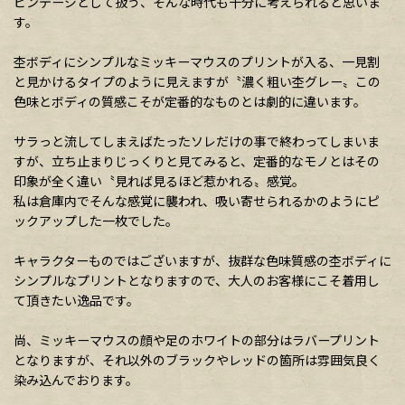
ビンテージとして扱う、そんな時代も十分に考えられると思いま
す。
杢ボディにシンプルなミッキーマウスのプリントが入る、一見割
と見かけるタイプのように見えますが〝濃く粗い杢グレー〟この
色味とボディの質感こそが定番的なものとは劇的に違います。
サラっと流してしまえばたったソレだけの事で終わってしまいま
すが、立ち止まりじっくりと見てみると、定番的なモノとはその
印象が全く違い〝見れば見るほど惹かれる〟感覚。
私は倉庫内でそんな感覚に襲われ、吸い寄せられるかのようにピ
ックアップした一枚でした。
キャラクターものではございますが、抜群な色味質感の杢ボディに
シンプルなプリントとなりますので、大人のお客様にこそ着用し
て頂きたい逸品です。
尚、ミッキーマウスの顔や足のホワイトの部分はラバープリント
となりますが、それ以外のブラックやレッドの箇所は雰囲気良く
染み込んでおります。