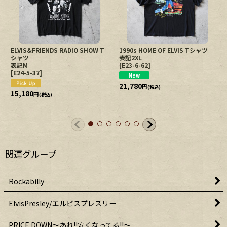
ELVIS&FRIENDS RADIO SHOW T
1990s HOME OF ELVIS Tシャツ
シャツ
表記2XL
表記M
[
E23-6-62
]
[
E24-5-37
]
21,780
円
(税込)
15,180
円
(税込)
関連グループ
Rockabilly
ElvisPresley/エルビスプレスリー
PRICE DOWN〜あれ!!安くなってる!!〜