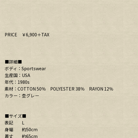
PRICE ￥6,900＋TAX
■詳細■
ボディ：Sportswear
生産国：USA
年代：1980s
素材：COTTON 50％ POLYESTER 38％ RAYON 12％
カラー：杢グレー
■サイズ■
表記 L
身幅 約50cm
着丈 約65cm