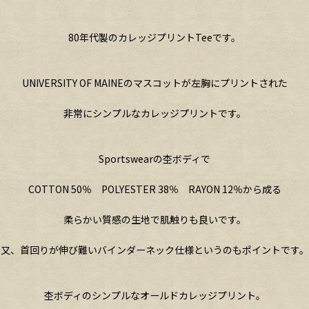
80年代製のカレッジプリントTeeです。
UNIVERSITY OF MAINEのマスコットが左胸にプリントされた
非常にシンプルなカレッジプリントです。
Sportswearの杢ボディで
COTTON 50％ POLYESTER 38％ RAYON 12％から成る
柔らかい質感の生地で肌触りも良いです。
又、首回りが伸び難いバインダーネック仕様というのもポイントです。
杢ボディのシンプルなオールドカレッジプリント。