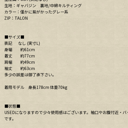
生地：ギャバジン 裏地/中綿キルティング
カラー：僅かに紫がかったグレー系
ZIP：TALON
■サイズ■
表記 なし (実寸L)
身幅 約61cm
着丈 約77cm
肩幅 約49cm
袖丈 約63cm
多少の誤差は御了承下さい。
着用モデル 身長178cm 体重70kg
■状態■
USEDになりますので少々使用感はございます。袖口やお腹付近・
です。