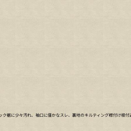
バック裾に少々汚れ、袖口に僅かなスレ、裏地のキルティング襟付け根