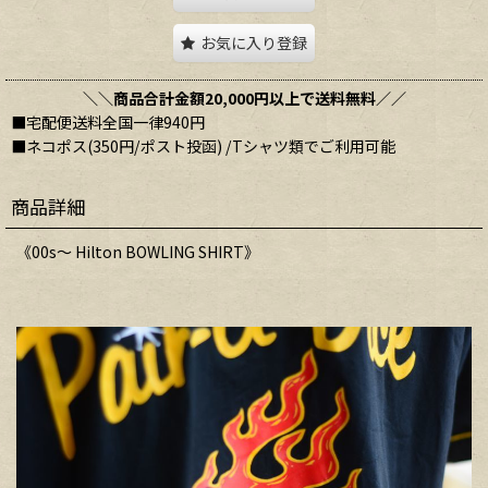
お気に入り登録
＼＼商品合計金額20,000円以上で送料無料／／
■宅配便送料全国一律940円
■ネコポス(350円/ポスト投函) /Tシャツ類でご利用可能
商品詳細
《00s〜 Hilton BOWLING SHIRT》