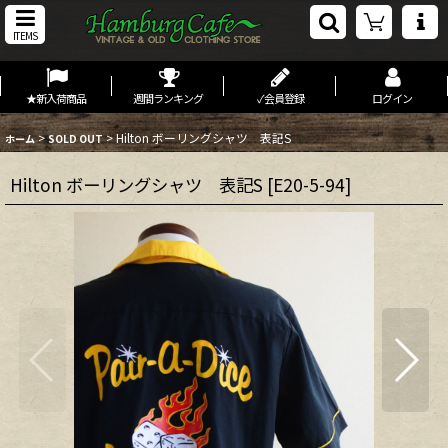
ITEMS
★新入荷商品
週間ランキング
✓会員登録
ログイン
>
>
Hilton ボーリングシャツ 表記S
ホーム
SOLD OUT
Hilton ボーリングシャツ 表記S
[
E20-5-94
]