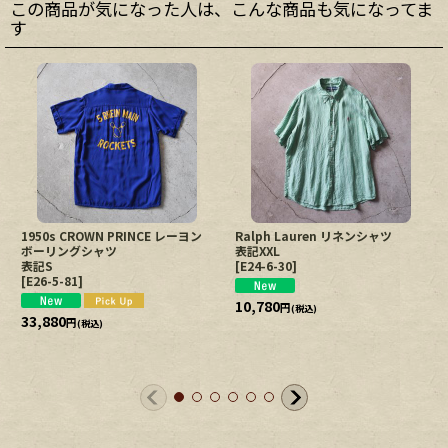
この商品が気になった人は、こんな商品も気になってま
す
1950s CROWN PRINCE レーヨン
Ralph Lauren リネンシャツ
ボーリングシャツ
表記XXL
表記S
[
E24-6-30
]
[
E26-5-81
]
10,780
円
(税込)
33,880
円
(税込)