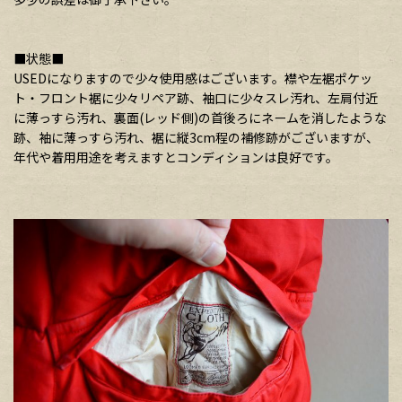
■状態■
USEDになりますので少々使用感はございます。襟や左裾ポケッ
ト・フロント裾に少々リペア跡、袖口に少々スレ汚れ、左肩付近
に薄っすら汚れ、裏面(レッド側)の首後ろにネームを消したような
跡、袖に薄っすら汚れ、裾に縦3cm程の補修跡がございますが、
年代や着用用途を考えますとコンディションは良好です。