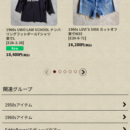
1960s LEVI'S 505E カットオフ
1960s UWO LAW SCHOOL ナンバ
実寸W35
リングフットボールTシャツ
[
E20-6-71
]
実寸L
[
E26-2-28
]
16,280
円
(税込)
18,480
円
(税込)
関連グループ
1950sアイテム
1960sアイテム
EddieBauer/エディーバウアー