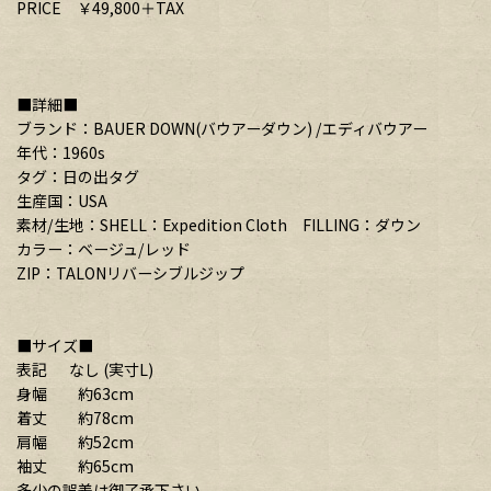
PRICE ￥49,800＋TAX
■詳細■
ブランド：BAUER DOWN(バウアーダウン) /エディバウアー
年代：1960s
タグ：日の出タグ
生産国：USA
素材/生地：SHELL：Expedition Cloth FILLING：ダウン
カラー：ベージュ/レッド
ZIP：TALONリバーシブルジップ
■サイズ■
表記 なし (実寸L)
身幅 約63cm
着丈 約78cm
肩幅 約52cm
袖丈 約65cm
多少の誤差は御了承下さい。