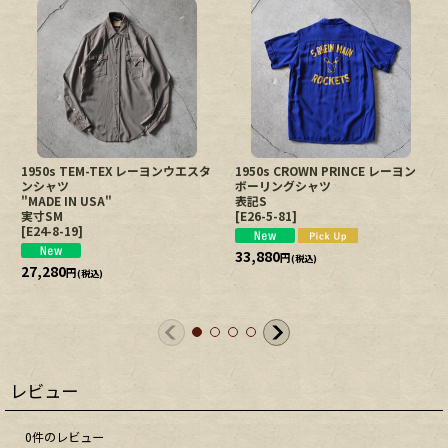
1950s TEM-TEX レーヨンウエスタ
1950s CROWN PRINCE レーヨン
ンシャツ
ボーリングシャツ
"MADE IN USA"
表記S
実寸SM
[
E26-5-81
]
[
E24-8-19
]
33,880
円
(税込)
27,280
円
(税込)
レビュー
0
件のレビュー