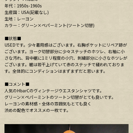
年代：1950s-1960s
生産国：USA(記載なし)
生地：レーヨン
カラー：グリーン×ペパーミント(ツートン切替)
■状態■
USEDです。少々着用感はございます。右胸ポケットにリペア跡が
ございます。ヨーク切替部分に少々ステッチのホツレ、右袖に小
さな汚れ、背中裾に1ミリ程度の小穴、刺繍部分に小さなホツレが
ございます。裾は若干上げていて赤のステッチで縫われておりま
す。全体的にコンディションはまずまずだと思います。
■コメント■
人気のHbarCのヴィンテージウエスタンシャツです。
グリーン×ペパーミントのツートン切替がとても良いです。
レーヨンの素材感・全体の雰囲気もとても良く
渋めの配色でオススメの一枚です。