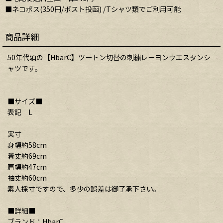
■ネコポス(350円/ポスト投函) /Tシャツ類でご利用可能
商品詳細
50年代頃の【HbarC】ツートン切替の刺繍レーヨンウエスタンシ
ャツです。
■サイズ■
表記 L
実寸
身幅約58cm
着丈約69cm
肩幅約47cm
袖丈約60cm
素人採寸ですので、多少の誤差は御了承下さい。
■詳細■
ブランド：HbarC