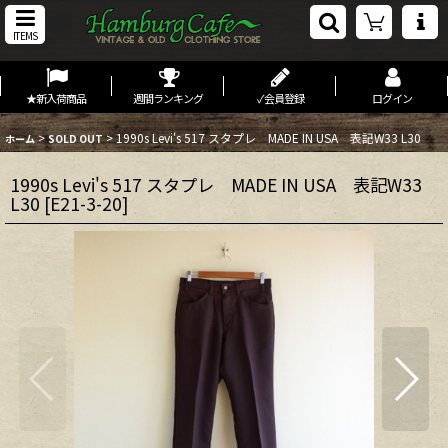
ITEMS
★新入荷商品
週間ランキング
✓会員登録
ログイン
>
>
1990s Levi's 517 スタプレ MADE IN USA 表記W33 L30
ホーム
SOLD OUT
1990s Levi's 517 スタプレ MADE IN USA 表記W33
L30
[
E21-3-20
]