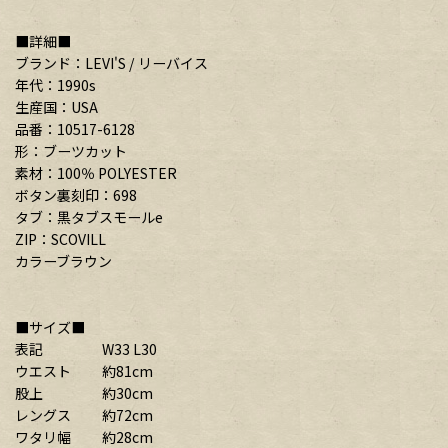
■詳細■
ブランド：LEVI'S / リーバイス
年代：1990s
生産国：USA
品番：10517-6128
形：ブーツカット
素材：100％ POLYESTER
ボタン裏刻印：698
タブ：黒タブスモールe
ZIP：SCOVILL
カラーブラウン
■サイズ■
表記 W33 L30
ウエスト 約81cm
股上 約30cm
レングス 約72cm
ワタリ幅 約28cm