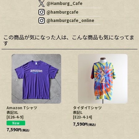
@Hamburg_Cafe
@hamburgcafe
@hamburgcafe_online
この商品が気になった人は、こんな商品も気になってま
す
Amazon Tシャツ
タイダイTシャツ
表記XL
表記L
[
E26-4-9
]
[
E23-4-14
]
7,590
円
(税込)
7,590
円
(税込)