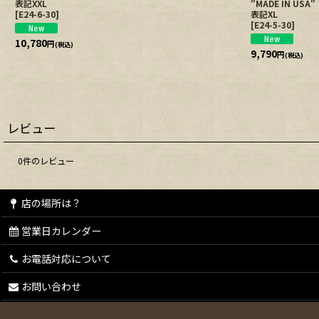
表記XXL
"MADE IN USA
[
E24-6-30
]
表記XL
[
E24-5-30
]
10,780
円
(税込)
9,790
円
(税込)
レビュー
0
件のレビュー
店の場所は？
営業日カレンダー
お電話対応について
お問い合わせ
会員登録