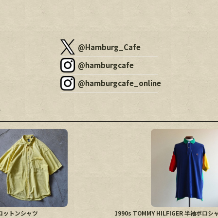
@Hamburg_Cafe
@hamburgcafe
@hamburgcafe_online
す
 半袖コットンシャツ
1990s TOMMY HILFIGER 半袖ポ