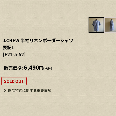
J.CREW 半袖リネンボーダーシャツ
表記L
[
E21-5-52
]
6,490
販売価格
:
円
(税込)
SOLD OUT
返品特約に関する重要事項