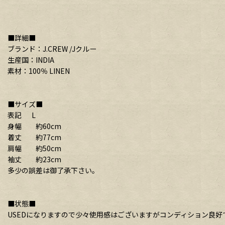
■詳細■
ブランド：J.CREW /Jクルー
生産国：INDIA
素材：100％ LINEN
■サイズ■
表記 L
身幅 約60cm
着丈 約77cm
肩幅 約50cm
袖丈 約23cm
多少の誤差は御了承下さい。
■状態■
USEDになりますので少々使用感はございますがコンディション良好