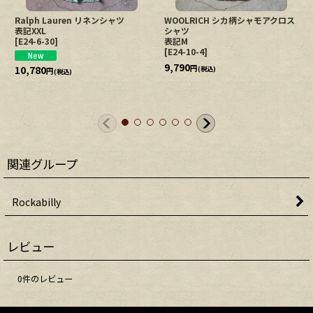
Ralph Lauren リネンシャツ
WOOLRICH シカ柄シャモアクロス
表記XXL
シャツ
[
E24-6-30
]
表記M
[
E24-10-4
]
9,790
10,780
円
(税込)
円
(税込)
関連グループ
Rockabilly
レビュー
0
件のレビュー