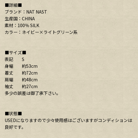
■詳細■
ブランド：NAT NAST
生産国：CHINA
素材：100％ SILK
カラー：ネイビー×ライトグリーン系
■サイズ■
表記 S
身幅 約53cm
着丈 約72cm
肩幅 約48cm
袖丈 約27cm
多少の誤差は御了承下さい。
■状態■
USEDになりますので少々使用感はございますがコンディションは
良好です。