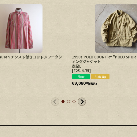
lphLauren チンスト付きコットンワークシ
1990s POLO COUNTRY "POLO SP
ィングジャケット
表記L
[
E25-4-75
]
69,080
円
(税込)