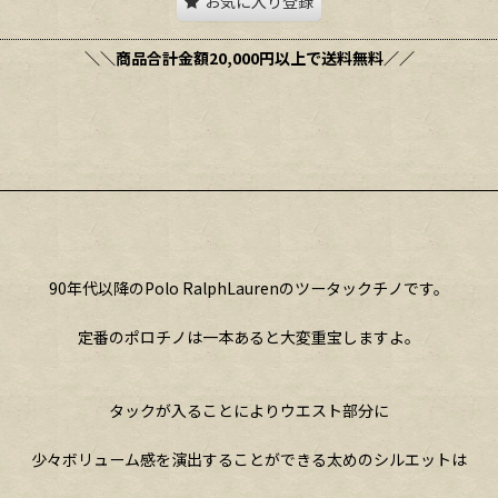
お気に入り登録
＼＼商品合計金額20,000円以上で送料無料／／
90年代以降のPolo RalphLaurenのツータックチノです。
定番のポロチノは一本あると大変重宝しますよ。
タックが入ることによりウエスト部分に
少々ボリューム感を演出することができる太めのシルエットは