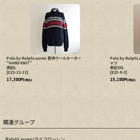
Polo by RalphLauren 雪柄ウールセーター
Polo by Ra
"HAND KNIT"
ャツ
表記L
表記XXL
[
E22-12-11
]
[
E23-9-3
]
17,380
15,180
円
円
(税込)
(税込)
関連グループ
RalphLauren/ラルフローレン