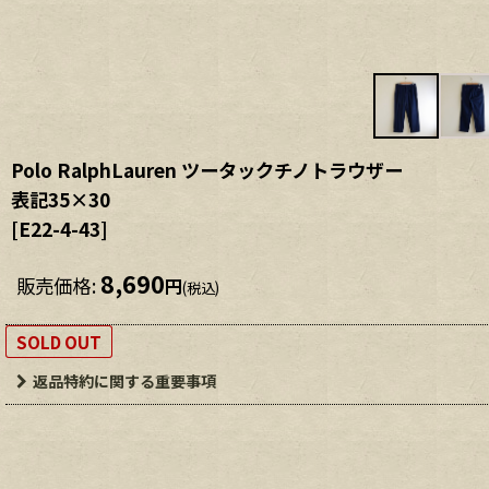
Polo RalphLauren ツータックチノトラウザー
表記35×30
[
E22-4-43
]
8,690
販売価格
:
円
(税込)
SOLD OUT
返品特約に関する重要事項