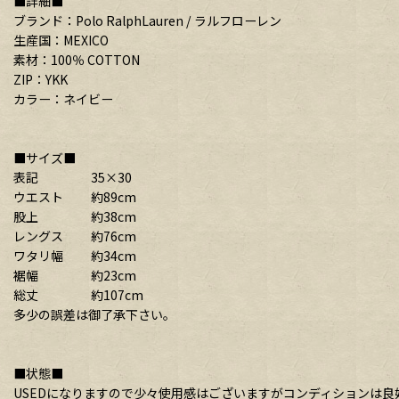
■詳細■
ブランド：Polo RalphLauren / ラルフローレン
生産国：MEXICO
素材：100％ COTTON
ZIP：YKK
カラー：ネイビー
■サイズ■
表記 35×30
ウエスト 約89cm
股上 約38cm
レングス 約76cm
ワタリ幅 約34cm
裾幅 約23cm
総丈 約107cm
多少の誤差は御了承下さい。
■状態■
USEDになりますので少々使用感はございますがコンディションは良