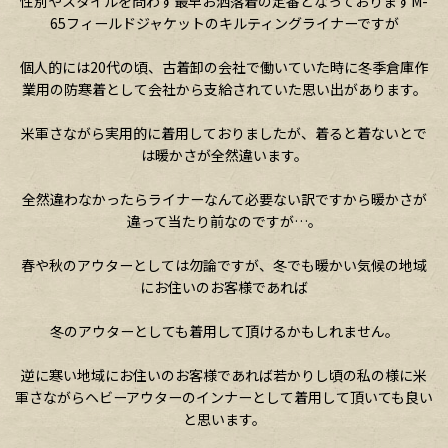
性別やスタイルを問わず最早お洒落着の定番となっておりますM-
65フィールドジャケットのキルティングライナーですが
個人的には20代の頃、古着卸の会社で働いていた時に冬季倉庫作
業用の防寒着として会社から支給されていた思い出があります。
米軍さながら実用的に着用しておりましたが、着ると着ないとで
は暖かさが全然違います。
全然違わなかったらライナーなんて必要ない訳ですから暖かさが
違って当たり前なのですが…。
春や秋のアウターとしては勿論ですが、冬でも暖かい気候の地域
にお住いのお客様であれば
冬のアウターとしても着用して頂けるかもしれません。
逆に寒い地域にお住いのお客様であれば若かりし頃の私の様に米
軍さながらヘビーアウターのインナーとして着用して頂いても良い
と思います。