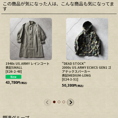
この商品が気になった人は、こんな商品も気になってま
す
1940s US.ARMY レインコート
"DEAD STOCK"
表記SMALL
2000s US.ARMY ECWCS GEN1 ゴ
[
E26-2-48
]
アテックスパーカー
表記MEDIUM-LONG
[
E24-3-51
]
43,780
円
(税込)
50,380
円
(税込)
関連グループ