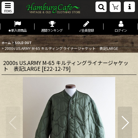
ITEMS
★新入荷商品
週間ランキング
✓会員登録
ログイン
>
ホーム
SOLD OUT
>
2000s US.ARMY M-65 キルティングライナージャケット 表記LARGE
2000s US.ARMY M-65 キルティングライナージャケッ
ト 表記LARGE
[
E22-12-79
]