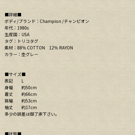
■詳細■
ボディ/ブランド：Champion /チャンピオン
年代：1980s
生産国：USA
タグ：トリコタグ
素材：88％ COTTON 12％ RAYON
カラー：杢グレー
■サイズ■
表記 L
身幅 約50cm
着丈 約66cm
肩幅 約53cm
袖丈 約17cm
多少の誤差は御了承下さい。
■状態■