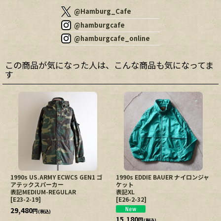
@Hamburg_Cafe
@hamburgcafe
@hamburgcafe_online
この商品が気になった人は、こんな商品も気になってま
す
1990s US.ARMY ECWCS GEN1 ゴ
1990s EDDIE BAUER ナイロンジャ
アテックスパーカー
ケット
表記MEDIUM-REGULAR
表記XL
[
E23-2-19
]
[
E26-2-32
]
29,480
円
(税込)
15,180
円
(税込)