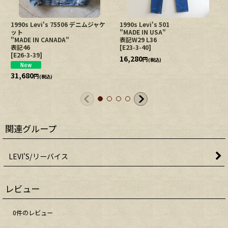
1990s Levi's 75506 デニムジャケ
1990s Levi's 501
ット
"MADE IN USA"
"MADE IN CANADA"
表記W29 L36
表記46
[
E23-3-40
]
[
E26-3-39
]
16,280
円
(税込)
31,680
円
(税込)
関連グループ
LEVI'S/リーバイス
レビュー
0
件のレビュー