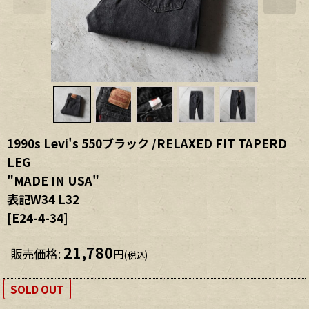
1990s Levi's 550ブラック /RELAXED FIT TAPERD
LEG
"MADE IN USA"
表記W34 L32
[
E24-4-34
]
21,780
販売価格
:
円
(税込)
SOLD OUT