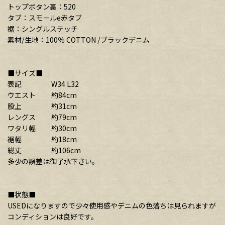
トップボタン裏：520
タブ：スモールe赤タブ
裾：シングルステッチ
素材/生地：100％ COTTON /ブラックデニム
■サイズ■
表記 W34 L32
ウエスト 約84cm
股上 約31cm
レングス 約79cm
ワタリ幅 約30cm
裾幅 約18cm
総丈 約106cm
多少の誤差は御了承下さい。
■状態■
USEDになりますので少々使用感やデニムの色落ちは見られますが
コンディションは良好です。