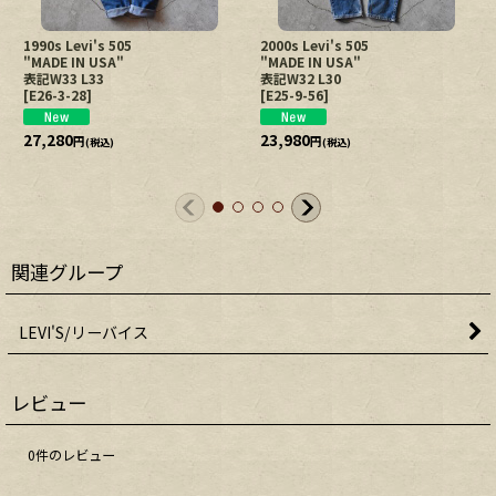
1990s Levi's 505
2000s Levi's 505
"MADE IN USA"
"MADE IN USA"
表記W33 L33
表記W32 L30
[
E26-3-28
]
[
E25-9-56
]
27,280
23,980
円
円
(税込)
(税込)
関連グループ
LEVI'S/リーバイス
レビュー
0
件のレビュー