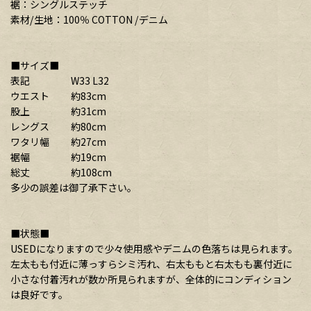
裾：シングルステッチ
素材/生地：100％ COTTON /デニム
■サイズ■
表記 W33 L32
ウエスト 約83cm
股上 約31cm
レングス 約80cm
ワタリ幅 約27cm
裾幅 約19cm
総丈 約108cm
多少の誤差は御了承下さい。
■状態■
USEDになりますので少々使用感やデニムの色落ちは見られます。
左太もも付近に薄っすらシミ汚れ、右太ももと右太もも裏付近に
小さな付着汚れが数か所見られますが、全体的にコンディション
は良好です。