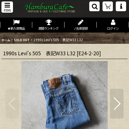
ITEMS
★新入荷商品
週間ランキング
✓会員登録
ログイン
>
>
1990s Levi's 505 表記W33 L32
ホーム
SOLD OUT
1990s Levi's 505 表記W33 L32
[
E24-2-20
]