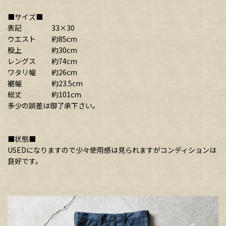
■サイズ■
表記 33×30
ウエスト 約85cm
股上 約30cm
レングス 約74cm
ワタリ幅 約26cm
裾幅 約23.5cm
総丈 約101cm
多少の誤差は御了承下さい。
■状態■
USEDになりますので少々使用感は見られますがコンディションは
良好です。