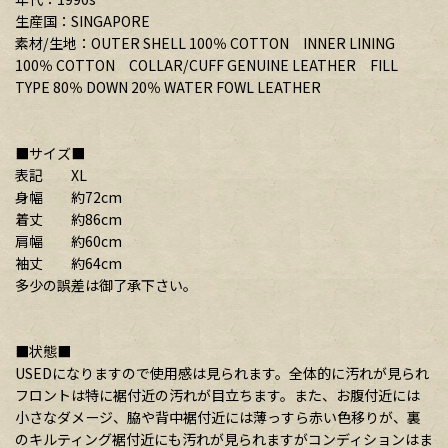
生産国：SINGAPORE
素材/生地：OUTER SHELL 100％ COTTON INNER LINING
100％ COTTON COLLAR/CUFF GENUINE LEATHER FILL
TYPE 80％ DOWN 20％ WATER FOWL LEATHER
■サイズ■
表記 XL
身幅 約72cm
着丈 約86cm
肩幅 約60cm
袖丈 約64cm
多少の誤差は御了承下さい。
■状態■
USEDになりますので使用感は見られます。全体的に汚れが見られ
フロントは特に裾付近の汚れが目立ちます。また、お腹付近には
小さなダメージ、脇や背中裾付近には薄っすら赤い色移りが、裏
のキルティング裾付近にも汚れが見られますがコンディションはま