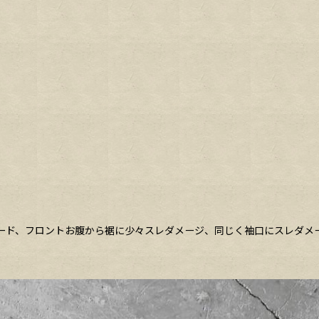
ェード、フロントお腹から裾に少々スレダメージ、同じく袖口にスレダメ