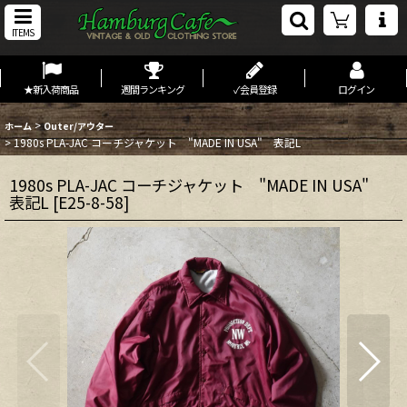
ITEMS
★新入荷商品
週間ランキング
✓会員登録
ログイン
>
ホーム
Outer/アウター
>
1980s PLA-JAC コーチジャケット "MADE IN USA" 表記L
1980s PLA-JAC コーチジャケット "MADE IN USA"
表記L
[
E25-8-58
]