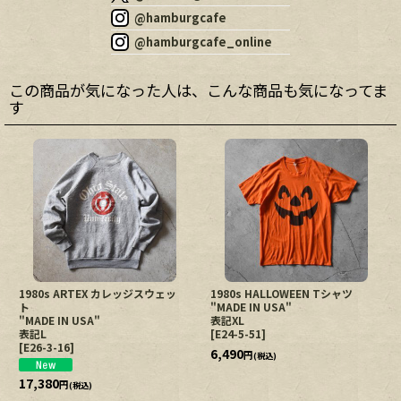
@hamburgcafe
@hamburgcafe_online
この商品が気になった人は、こんな商品も気になってま
す
1980s ARTEX カレッジスウェッ
1980s HALLOWEEN Tシャツ
ト
"MADE IN USA"
"MADE IN USA"
表記XL
表記L
[
E24-5-51
]
[
E26-3-16
]
6,490
円
(税込)
17,380
円
(税込)