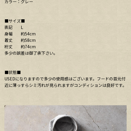
カラー：グレー
■サイズ■
表記 L
身幅 約54cm
着丈 約58cm
裄丈 約74cm
多少の誤差は御了承下さい。
■状態■
USEDになりますので多少の使用感はございます。フードの首元付
近に薄っすらシミ汚れが見られますがコンディションは良好です。