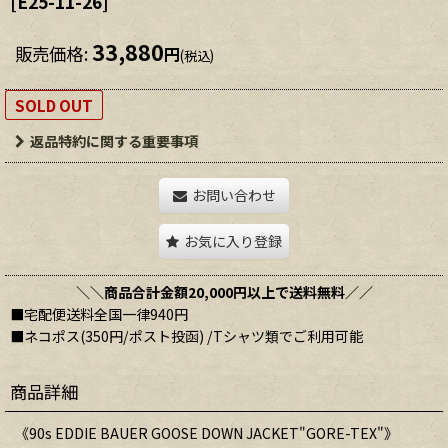
[
E25-11-26
]
33,880
販売価格
:
円
(税込)
SOLD OUT
返品特約に関する重要事項
お問い合わせ
お気に入り登録
＼＼商品合計金額20,000円以上で送料無料／／
■宅配便送料全国一律940円
■ネコポス(350円/ポスト投函) /Tシャツ類でご利用可能
商品詳細
《90s EDDIE BAUER GOOSE DOWN JACKET"GORE-TEX"》