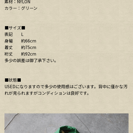
素材：NYLON
カラー：グリーン
■サイズ■
表記 L
身幅 約66cm
着丈 約75cm
裄丈 約92cm
多少の誤差は御了承下さい。
■状態■
USEDになりますので多少の使用感はございます。背中に僅かな汚
れが見られますがコンディションは良好です。