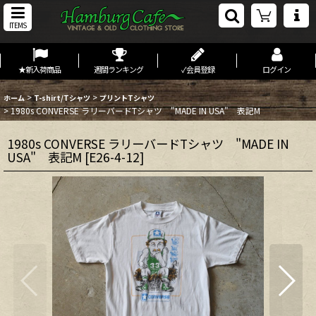
ITEMS
★新入荷商品
週間ランキング
✓会員登録
ログイン
>
>
ホーム
T-shirt/Tシャツ
プリントTシャツ
>
1980s CONVERSE ラリーバードTシャツ "MADE IN USA" 表記M
1980s CONVERSE ラリーバードTシャツ "MADE IN
USA" 表記M
[
E26-4-12
]