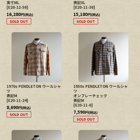
実寸ML
表記XL
[
E20-12-56
]
[
E20-11-36
]
16,280
15,180
円
円
(税込)
(税込)
SOLD OUT
SOLD OUT
1970s PENDLETON ウールシャ
1950s PENDLETON ウールシャ
ツ
ツ
表記M
オンブレーチェック
[
E20-11-24
]
表記M
[
E20-11-6
]
8,690
円
(税込)
7,590
円
(税込)
SOLD OUT
SOLD OUT