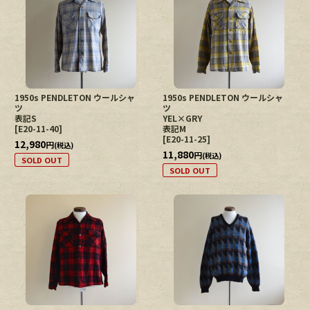
1950s PENDLETON ウールシャ
1950s PENDLETON ウールシャ
ツ
ツ
表記S
YEL×GRY
[
E20-11-40
]
表記M
[
E20-11-25
]
12,980
円
(税込)
11,880
円
(税込)
SOLD OUT
SOLD OUT