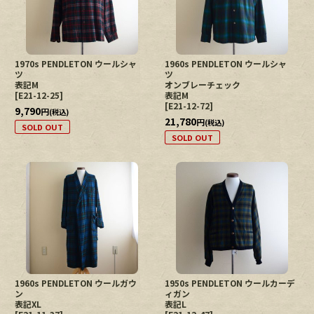
1970s PENDLETON ウールシャ
1960s PENDLETON ウールシャ
ツ
ツ
表記M
オンブレーチェック
[
E21-12-25
]
表記M
[
E21-12-72
]
9,790
円
(税込)
21,780
円
(税込)
SOLD OUT
SOLD OUT
1960s PENDLETON ウールガウ
1950s PENDLETON ウールカーデ
ン
ィガン
表記XL
表記L