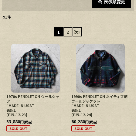
表示順変更
閉じる
91
件
表示数
:
1
2
次
»
在庫あり
並び順
:
絞り込む
1970s PENDLETON ウールシャ
1990s PENDLETON ネイティブ柄
ツ
ウールジャケット
"MADE IN USA"
"MADE IN USA"
表記L
表記L
[
E25-12-23
]
[
E25-12-24
]
33,880
60,280
円
円
(税込)
(税込)
SOLD OUT
SOLD OUT