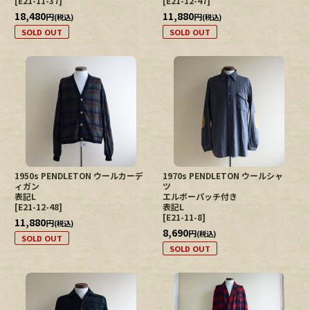
[
E21-11-37
]
[
E21-12-47
]
18,480
11,880
円
円
(税込)
(税込)
SOLD OUT
SOLD OUT
1950s PENDLETON ウールカーデ
1970s PENDLETON ウールシャ
ィガン
ツ
表記L
エルボーパッチ付き
[
E21-12-48
]
表記L
[
E21-11-8
]
11,880
円
(税込)
8,690
円
(税込)
SOLD OUT
SOLD OUT