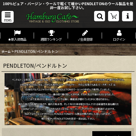
100％ピュア・バージン・ウールで軽くて暖かいPENDLETONのウール製品を是
非一度お試し下さい。
ITEMS
★新入荷商品
週間ランキング
✓会員登録
ログイン
>
PENDLETON/ペンドルトン
ホーム
PENDLETON/ペンドルトン