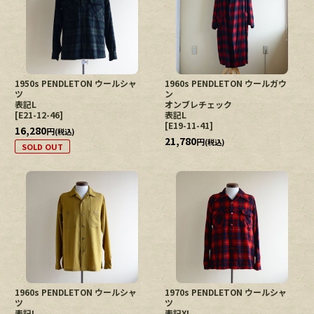
1950s PENDLETON ウールシャ
1960s PENDLETON ウールガウ
ツ
ン
表記L
オンブレチェック
[
E21-12-46
]
表記L
[
E19-11-41
]
16,280
円
(税込)
21,780
円
(税込)
SOLD OUT
1960s PENDLETON ウールシャ
1970s PENDLETON ウールシャ
ツ
ツ
表記L
表記XL