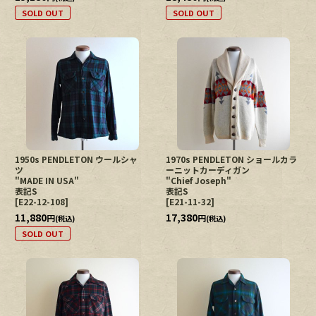
SOLD OUT
SOLD OUT
1950s PENDLETON ウールシャ
1970s PENDLETON ショールカラ
ツ
ーニットカーディガン
"MADE IN USA"
"Chief Joseph"
表記S
表記S
[
E22-12-108
]
[
E21-11-32
]
11,880
17,380
円
円
(税込)
(税込)
SOLD OUT