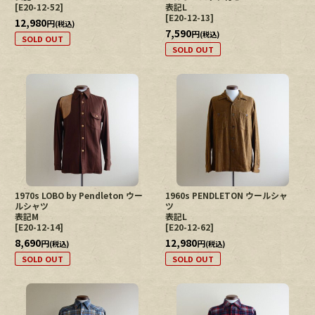
[
E20-12-52
]
表記L
[
E20-12-13
]
12,980
円
(税込)
7,590
円
(税込)
SOLD OUT
SOLD OUT
1970s LOBO by Pendleton ウー
1960s PENDLETON ウールシャ
ルシャツ
ツ
表記M
表記L
[
E20-12-14
]
[
E20-12-62
]
8,690
12,980
円
円
(税込)
(税込)
SOLD OUT
SOLD OUT