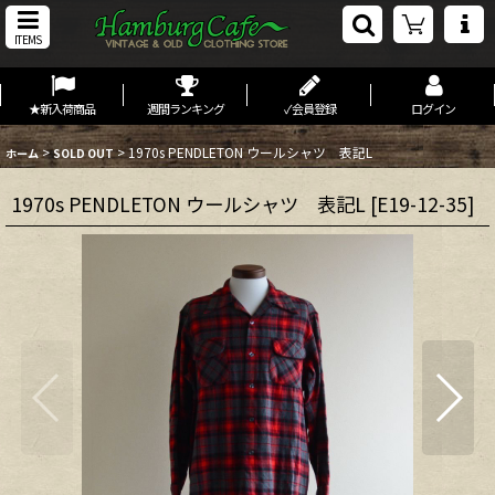
ITEMS
★新入荷商品
週間ランキング
✓会員登録
ログイン
>
>
1970s PENDLETON ウールシャツ 表記L
ホーム
SOLD OUT
1970s PENDLETON ウールシャツ 表記L
[
E19-12-35
]