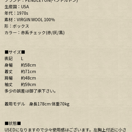
ブランド：PENDLETON(ペンドルトン)
生産国：USA
年代：1970s
素材：VIRGIN WOOL 100％
形：ボックス
カラー：赤系チェック(赤/灰/黒)
■サイズ■
表記 L
身幅 約58cm
着丈 約71cm
肩幅 約48cm
袖丈 約59cm
多少の誤差は御了承下さい。
着用モデル 身長178cm 体重70kg
■状態■
USEDになりますので少々使用感はございます。左胸上付近に小さ