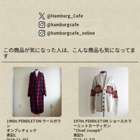
@Hamburg_Cafe
@hamburgcafe
@hamburgcafe_online
この商品が気になった人は、こんな商品も気になってま
す
1960s PENDLETON ウールガウ
1970s PENDLETON ショールカラ
ン
ーニットカーディガン
オンブレチェック
"Chief Joseph"
表記L
表記S
[
E19-11-41
]
[
E21-11-32
]