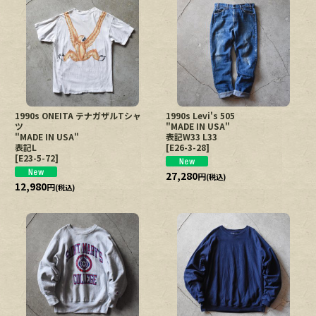
1990s ONEITA テナガザルTシャ
1990s Levi's 505
ツ
"MADE IN USA"
"MADE IN USA"
表記W33 L33
表記L
[
E26-3-28
]
[
E23-5-72
]
27,280
円
(税込)
12,980
円
(税込)