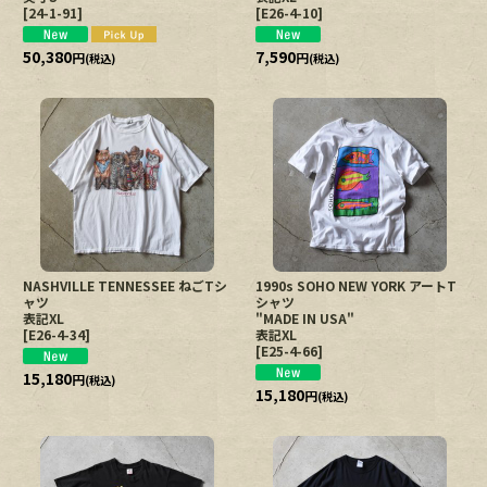
[
24-1-91
]
[
E26-4-10
]
50,380
7,590
円
円
(税込)
(税込)
NASHVILLE TENNESSEE ねごTシ
1990s SOHO NEW YORK アートT
ャツ
シャツ
表記XL
"MADE IN USA"
[
E26-4-34
]
表記XL
[
E25-4-66
]
15,180
円
(税込)
15,180
円
(税込)