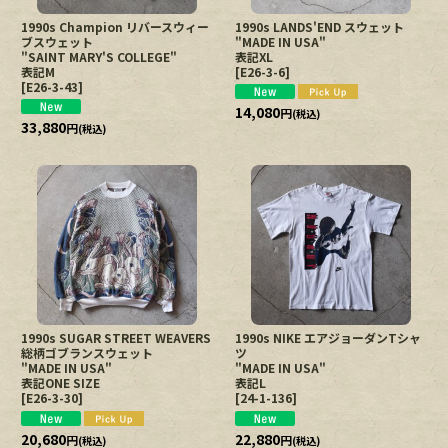
1990s Champion リバースウィー
1990s LANDS'END スウェット
ブスウェット
"MADE IN USA"
"SAINT MARY'S COLLEGE"
表記XL
表記M
[
E26-3-6
]
[
E26-3-43
]
14,080
円
(税込)
33,880
円
(税込)
1990s SUGAR STREET WEAVERS
1990s NIKE エアジョーダンTシャ
総柄ゴブランスウェット
ツ
"MADE IN USA"
"MADE IN USA"
表記ONE SIZE
表記L
[
E26-3-30
]
[
24-1-136
]
20,680
22,880
円
円
(税込)
(税込)