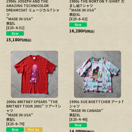
1990s JOSEPH AND THE
1980s THE NORTON T-SHIRT だ
AMAZING TECHNICOLOR
まし絵Tシャツ
DREAMCOAT ミュージカルTシャ
"MADE IN USA"
ツ
表記XL
"MADE IN USA"
[
E25-6-82
]
表記L
[
E25-4-51
]
16,280
円
(税込)
15,180
円
(税込)
2000s BRITNEY SPEARS "THE
1990s SUE BOETTCHER アートT
BRITNEY TOUR 2001" ツアーTシ
シャツ
ャツ
"MADE IN CANADA"
"MADE IN USA"
表記XL
表記L
[
E25-4-49
]
[
E25-6-79
]
14,080
円
(税込)