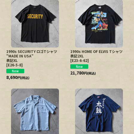
並び順
:
絞り込む
1990s SECURITY ロゴTシャツ
1990s HOME OF ELVIS Tシャツ
"MADE IN USA"
表記2XL
表記XL
[
E23-6-62
]
[
E26-5-8
]
21,780
円
(税込)
8,690
円
(税込)