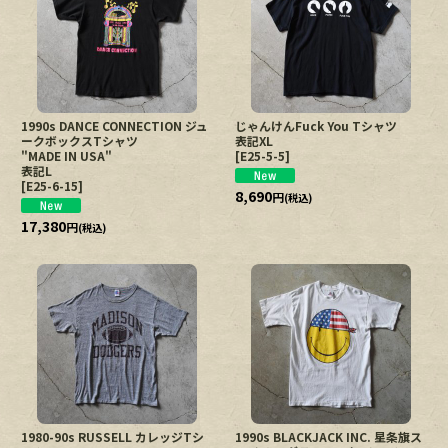
1990s DANCE CONNECTION ジュ
じゃんけんFuck You Tシャツ
ークボックスTシャツ
表記XL
"MADE IN USA"
[
E25-5-5
]
表記L
[
E25-6-15
]
8,690
円
(税込)
17,380
円
(税込)
1980-90s RUSSELL カレッジTシ
1990s BLACKJACK INC. 星条旗ス