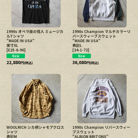
1990s オペラ座の怪人 ミュージカ
1990s Champion マルチカラーリ
ルTシャツ
バースウィーブスウェット
"MADE IN USA"
"MADE IN USA"
実寸XL
表記L
[
E25-6-90
]
[
24-1-72
]
22,880
36,080
円
円
(税込)
(税込)
WOOLRICH シカ柄シャモアクロス
1990s Champion リバースウィー
シャツ
ブスウェット
表記M
"ALBION BRITONS"