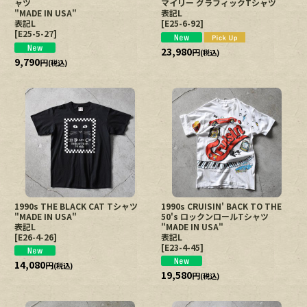
ャツ
マイリー グラフィックTシャツ
"MADE IN USA"
表記L
表記L
[
E25-6-92
]
[
E25-5-27
]
23,980
円
(税込)
9,790
円
(税込)
1990s THE BLACK CAT Tシャツ
1990s CRUISIN' BACK TO THE
"MADE IN USA"
50's ロックンロールTシャツ
表記L
"MADE IN USA"
[
E26-4-26
]
表記L
[
E23-4-45
]
14,080
円
(税込)
19,580
円
(税込)