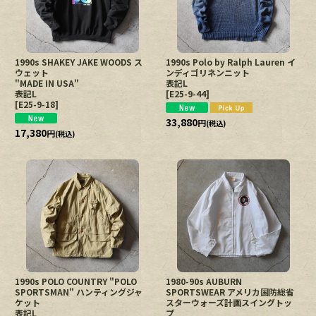
1990s SHAKEY JAKE WOODS ス
1990s Polo by Ralph Lauren イ
ウェット
ンディゴリネンニット
"MADE IN USA"
表記L
表記L
[
E25-9-44
]
[
E25-9-18
]
33,880
円
(税込)
17,380
円
(税込)
1990s POLO COUNTRY "POLO
1980-90s AUBURN
SPORTSMAN" ハンティングジャ
SPORTSWEAR アメリカ国防総省
ケット
スターウォーズ計画スイングトッ
表記L
プ