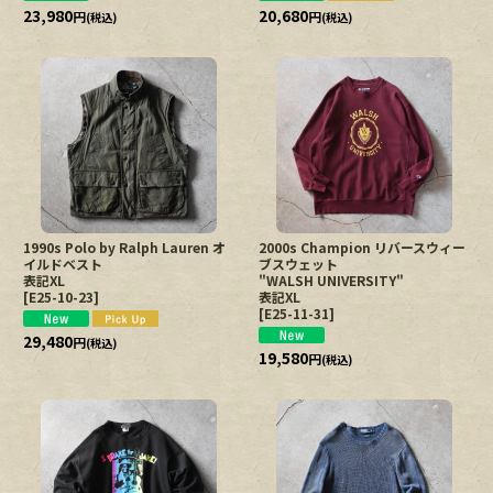
23,980
20,680
円
円
(税込)
(税込)
1990s Polo by Ralph Lauren オ
2000s Champion リバースウィー
イルドベスト
ブスウェット
表記XL
"WALSH UNIVERSITY"
[
E25-10-23
]
表記XL
[
E25-11-31
]
29,480
円
(税込)
19,580
円
(税込)