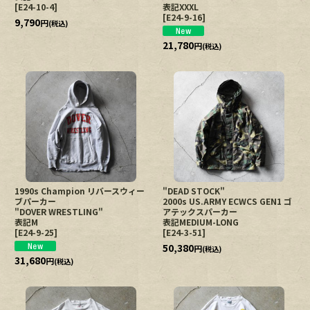
[
E24-10-4
]
表記XXXL
[
E24-9-16
]
9,790
円
(税込)
21,780
円
(税込)
1990s Champion リバースウィー
"DEAD STOCK"
ブパーカー
2000s US.ARMY ECWCS GEN1 ゴ
"DOVER WRESTLING"
アテックスパーカー
表記M
表記MEDIUM-LONG
[
E24-9-25
]
[
E24-3-51
]
50,380
円
(税込)
31,680
円
(税込)