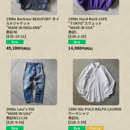
1990s Barbour BEAUFORT オイ
1990s Hard Rock CAFE
ルドジャケット
"TOKYO"スウェット
"MADE IN ENGLAND"
"MADE IN USA"
表記40
表記L
[
E25-10-31
]
[
E26-2-25
]
49,280
14,080
円
円
(税込)
(税込)
2000s Levi's 505
1980-90s POLO RALPH LAUREN
"MADE IN USA"
ワークシャツ
表記W32 L30
表記XL
[
E25-9-56
]
[
E26-2-39
]