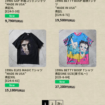
1990s GAP 半袖コットンシャツ
1990s BETTY BOOP 総柄Tシャ
"MADE IN USA"
ツ
表記XL
"MADE IN USA"
[
E24-5-30
]
表記L
[
E24-6-71
]
19,580
円
9,790
(税込)
円
(税込)
1990s ELVIS MAGIC Tシャツ
1990s BETTY BOOP Tシャツ
"MADE IN USA"
表記ONE SIZE(実寸XL〜)
表記XXL
[
E23-6-64
]
[
E24-6-61
]
27,280
円
(税込)
15,180
円
(税込)
1
2
次
»