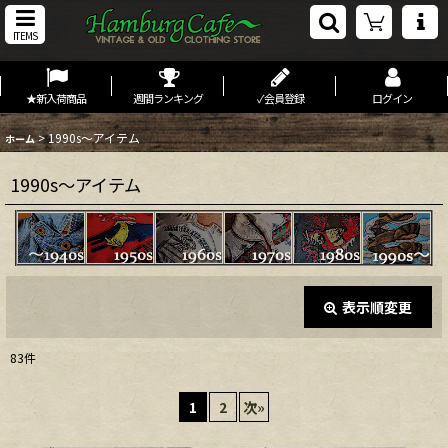
ITEMS
★新入荷商品
週間ランキング
✓会員登録
ログイン
>
1990s〜アイテム
ホーム
1990s〜アイテム
表示順変更
閉じる
83
件
表示数
:
1
2
次
»
在庫あり