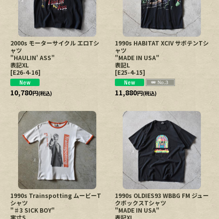
2000s モーターサイクル エロTシ
1990s HABITAT XCIV サボテンTシ
ャツ
ャツ
"HAULIN' ASS"
"MADE IN USA"
表記XL
表記L
[
E26-4-16
]
[
E25-4-15
]
10,780
11,880
円
円
(税込)
(税込)
1990s Trainspotting ムービーT
1990s OLDIES93 WBBG FM ジュー
シャツ
クボックスTシャツ
"♯3 SICK BOY"
"MADE IN USA"
実寸S
表記XL