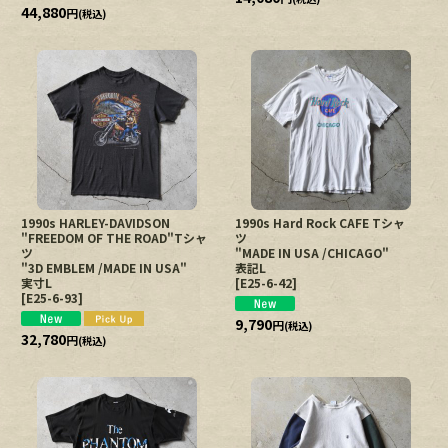
44,880
円
(税込)
1990s HARLEY-DAVIDSON
1990s Hard Rock CAFE Tシャ
"FREEDOM OF THE ROAD"Tシャ
ツ
ツ
"MADE IN USA /CHICAGO"
"3D EMBLEM /MADE IN USA"
表記L
実寸L
[
E25-6-42
]
[
E25-6-93
]
9,790
円
(税込)
32,780
円
(税込)