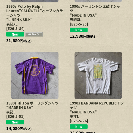
1990s Polo by Ralph
1990s バーリントン太鼓 Tシャ
Lauren"CALDWELL"オープンカラ
ツ
ーシャツ
"MADE IN USA"
"LINEN×SILK"
表記XL
表記XL
[
E26-5-35
]
[
E26-5-84
]
12,980
円
(税込)
31,680
円
(税込)
1990s Hilton ボーリングシャツ
1990s BANDANA REPUBLIC Tシ
"MADE IN USA"
ャツ
表記L
"MADE IN USA"
[
E26-5-51
]
実寸L
[
E26-5-76
]
14,080
円
(税込)
22,880
円