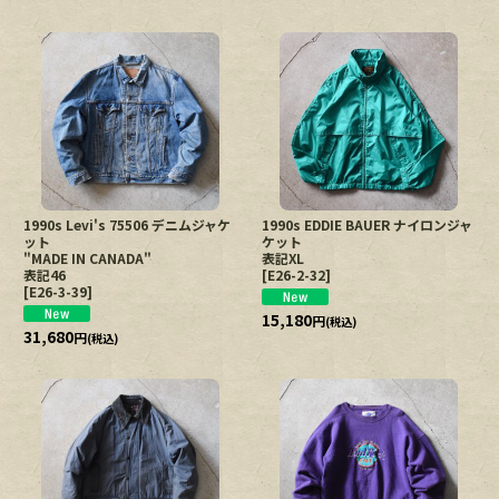
1990s Levi's 75506 デニムジャケ
1990s EDDIE BAUER ナイロンジャ
ット
ケット
"MADE IN CANADA"
表記XL
表記46
[
E26-2-32
]
[
E26-3-39
]
15,180
円
(税込)
31,680
円
(税込)