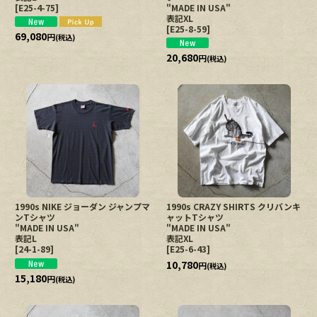
[
E25-4-75
]
"MADE IN USA"
表記XL
[
E25-8-59
]
69,080
円
(税込)
20,680
円
(税込)
1990s NIKE ジョーダン ジャンプマ
1990s CRAZY SHIRTS クリバンキ
ンTシャツ
ャットTシャツ
"MADE IN USA"
"MADE IN USA"
表記L
表記XL
[
24-1-89
]
[
E25-6-43
]
10,780
円
(税込)
15,180
円
(税込)