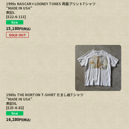
1990s NASCAR×LOONEY TUNES 両面プリントTシャツ
"MADE IN USA"
表記L
[
E22-6-113
]
15,180
円
(税込)
SOLD OUT
1980s THE NORTON T-SHIRT だまし絵Tシャツ
"MADE IN USA"
表記XL
[
E25-6-82
]
16,280
円
(税込)