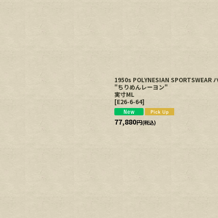
絞り込む
1950s POLYNESIAN SPORTSW
"ちりめんレーヨン"
実寸ML
[
E26-6-64
]
77,880
円
(税込)