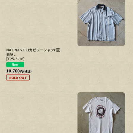
NAT NAST ロカビリーシャツ(仮)
表記L
[
E25-5-16
]
10,780
円
(税込)
SOLD OUT