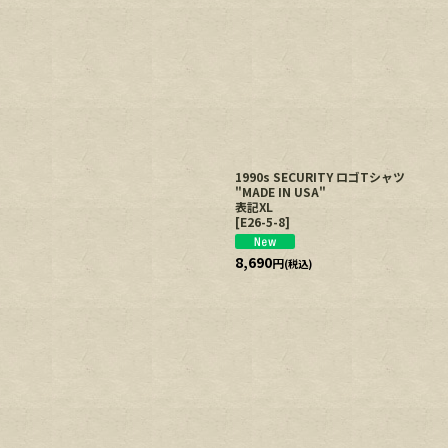
1990s SECURITY ロゴTシャツ
"MADE IN USA"
表記XL
[
E26-5-8
]
8,690
円
(税込)