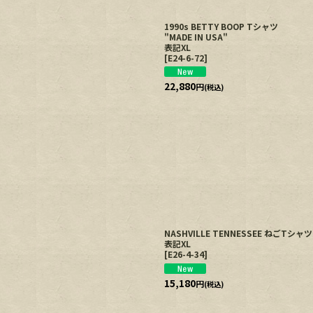
1990s BETTY BOOP Tシャツ
"MADE IN USA"
表記XL
[
E24-6-72
]
22,880
円
(税込)
NASHVILLE TENNESSEE ねごTシ
表記XL
[
E26-4-34
]
15,180
円
(税込)