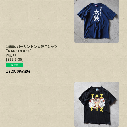
並び順
:
1990s バーリントン太鼓 Tシャツ
"MADE IN USA"
表記XL
[
E26-5-35
]
12,980
円
(税込)