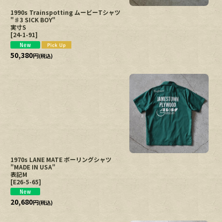
1990s Trainspotting ムービーTシャツ
"♯3 SICK BOY"
実寸S
[
24-1-91
]
50,380
円
(税込)
1970s LANE MATE ボーリングシャツ
"MADE IN USA"
表記M
[
E26-5-65
]
20,680
円
(税込)