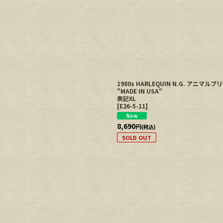
1980s HARLEQUIN N.G. アニ
"MADE IN USA"
表記XL
[
E26-5-11
]
8,690
円
(税込)
SOLD OUT