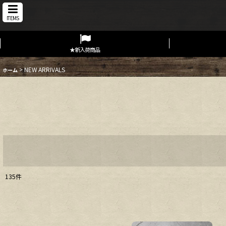
ITEMS
★新入荷商品
>
NEW ARRIVALS
ホーム
135
件
表示数
:
在庫あり