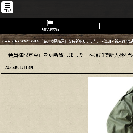
ITEMS
★新入荷商品
>
>
『会員様限定頁』を更新致しました。～追加で新入荷4点
ホーム
INFORMATION
『会員様限定頁』を更新致しました。～追加で新入荷4点
2025
01
13
年
月
日