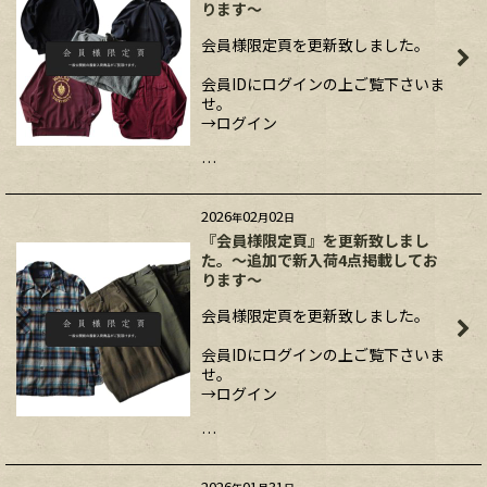
ります～
会員様限定頁を更新致しました。
会員IDにログインの上ご覧下さいま
せ。
→ログイン
…
2026
02
02
年
月
日
『会員様限定頁』を更新致しまし
た。～追加で新入荷4点掲載してお
ります～
会員様限定頁を更新致しました。
会員IDにログインの上ご覧下さいま
せ。
→ログイン
…
2026
01
31