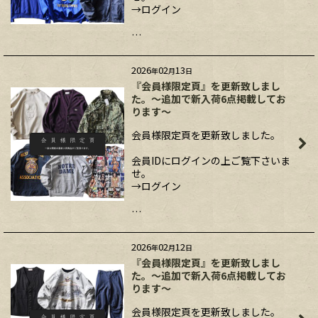
→ログイン
…
2026
02
13
年
月
日
『会員様限定頁』を更新致しまし
た。～追加で新入荷6点掲載してお
ります～
会員様限定頁を更新致しました。
会員IDにログインの上ご覧下さいま
せ。
→ログイン
…
2026
02
12
年
月
日
『会員様限定頁』を更新致しまし
た。～追加で新入荷6点掲載してお
ります～
会員様限定頁を更新致しました。