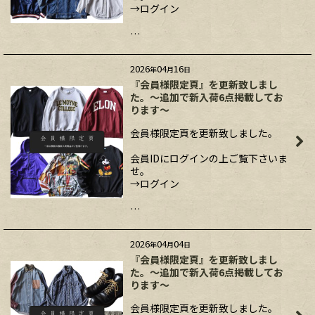
→ログイン
…
2026
04
16
年
月
日
『会員様限定頁』を更新致しまし
た。～追加で新入荷6点掲載してお
ります～
会員様限定頁を更新致しました。
会員IDにログインの上ご覧下さいま
せ。
→ログイン
…
2026
04
04
年
月
日
『会員様限定頁』を更新致しまし
た。～追加で新入荷6点掲載してお
ります～
会員様限定頁を更新致しました。