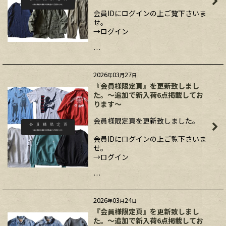
会員IDにログインの上ご覧下さいま
せ。
→ログイン
…
2026
03
27
年
月
日
『会員様限定頁』を更新致しまし
た。～追加で新入荷6点掲載してお
ります～
会員様限定頁を更新致しました。
会員IDにログインの上ご覧下さいま
せ。
→ログイン
…
2026
03
24
年
月
日
『会員様限定頁』を更新致しまし
た。～追加で新入荷6点掲載してお