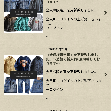
ります～
会員様限定頁を更新致しました。
会員IDにログインの上ご覧下さいま
せ。
→ログイン
…
2026
03
23
年
月
日
『会員様限定頁』を更新致しまし
た。～追加で新入荷6点掲載してお
ります～
会員様限定頁を更新致しました。
会員IDにログインの上ご覧下さいま
せ。
→ログイン
…
2026
03
13
年
月
日