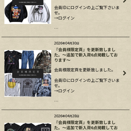
会員IDにログインの上ご覧下さいま
せ。
→ログイン
…
2026
04
30
年
月
日
『会員様限定頁』を更新致しまし
た。～追加で新入荷6点掲載してお
ります～
会員様限定頁を更新致しました。
会員IDにログインの上ご覧下さいま
せ。
→ログイン
…
2026
04
28
年
月
日
『会員様限定頁』を更新致しまし
た。～追加で新入荷6点掲載してお