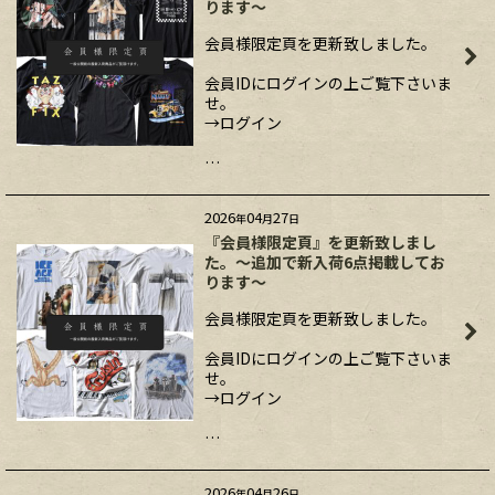
ります～
会員様限定頁を更新致しました。
会員IDにログインの上ご覧下さいま
せ。
→ログイン
…
2026
04
27
年
月
日
『会員様限定頁』を更新致しまし
た。～追加で新入荷6点掲載してお
ります～
会員様限定頁を更新致しました。
会員IDにログインの上ご覧下さいま
せ。
→ログイン
…
2026
04
26
年
月
日