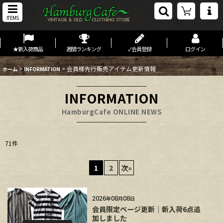
ITEMS
★新入荷商品
週間ランキング
✓会員登録
ログイン
>
>
会員様先行販売アイテム更新情報
ホーム
INFORMATION
INFORMATION
HamburgCafe ONLINE NEWS
71
件
1
2
次
»
2026
08
08
年
月
日
会員限定ページ更新｜新入荷6点追
加しました