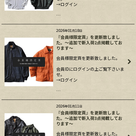
→ログイン
…
2026
01
18
年
月
日
『会員様限定頁』を更新致しまし
た。～追加で新入荷2点掲載してお
ります～
会員様限定頁を更新致しました。
会員IDにログインの上ご覧下さいま
せ。
→ログイン
…
2026
01
11
年
月
日
『会員様限定頁』を更新致しまし
た。～追加で新入荷3点掲載してお
ります～
会員様限定頁を更新致しました。