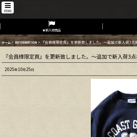
ITEMS
★新入荷商品
>
>
『会員様限定頁』を更新致しました。～追加で新入荷3点
ホーム
INFORMATION
『会員様限定頁』を更新致しました。～追加で新入荷3点
2025
10
25
年
月
日