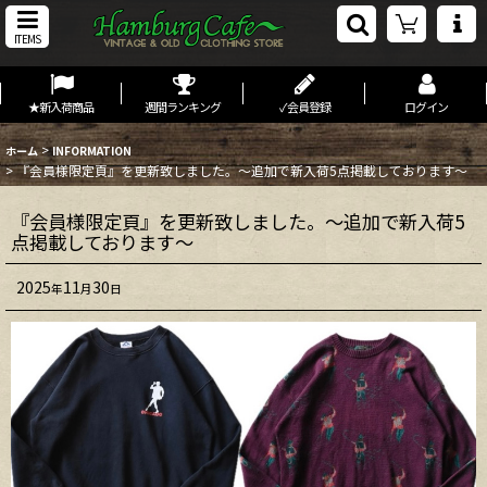
ITEMS
★新入荷商品
週間ランキング
✓会員登録
ログイン
>
ホーム
INFORMATION
>
『会員様限定頁』を更新致しました。～追加で新入荷5点掲載しております～
『会員様限定頁』を更新致しました。～追加で新入荷5
点掲載しております～
2025
11
30
年
月
日