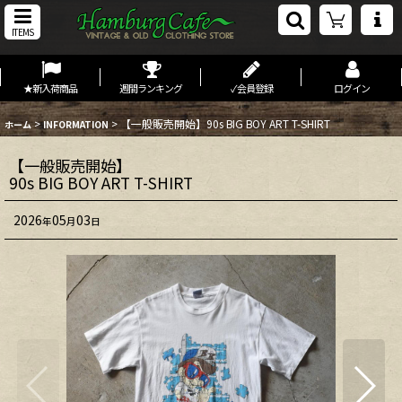
ITEMS
★新入荷商品
週間ランキング
✓会員登録
ログイン
>
>
【一般販売開始】90s BIG BOY ART T-SHIRT
ホーム
INFORMATION
【一般販売開始】
90s BIG BOY ART T-SHIRT
2026
05
03
年
月
日