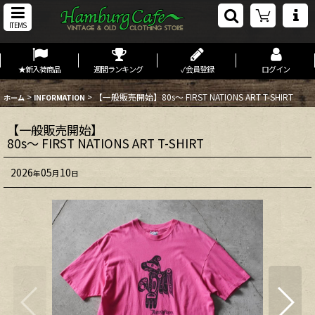
ITEMS
★新入荷商品
週間ランキング
✓会員登録
ログイン
>
>
【一般販売開始】80s〜 FIRST NATIONS ART T-SHIRT
ホーム
INFORMATION
【一般販売開始】
80s〜 FIRST NATIONS ART T-SHIRT
2026
05
10
年
月
日