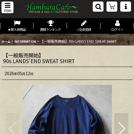
ITEMS
★新入荷商品
週間ランキング
✓会員登録
ログイン
>
>
【一般販売開始】90s LANDS'END SWEAT SHIRT
ホーム
INFORMATION
【一般販売開始】
90s LANDS'END SWEAT SHIRT
2026
05
12
年
月
日