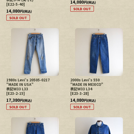
14,080
円
(税込)
[
E22-5-40
]
SOLD OUT
14,080
円
(税込)
SOLD OUT
1980s Levi's 20505-0217
2000s Levi's 550
"MADE IN USA"
"MADE IN MEXICO"
表記W33 L33
表記W33 L34
[
E23-2-15
]
[
E23-3-28
]
17,380
14,080
円
円
(税込)
(税込)
SOLD OUT
SOLD OUT