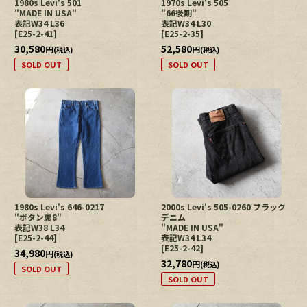
1980s Levi's 501
1970s Levi's 505
"MADE IN USA"
"66後期"
表記W34 L36
表記W34 L30
[
E25-2-41
]
[
E25-2-35
]
30,580
52,580
円
円
(税込)
(税込)
SOLD OUT
SOLD OUT
1980s Levi's 646-0217
2000s Levi's 505-0260 ブラック
"ボタン裏8"
デニム
表記W38 L34
"MADE IN USA"
[
E25-2-44
]
表記W34 L34
[
E25-2-42
]
34,980
円
(税込)
32,780
円
(税込)
SOLD OUT
SOLD OUT