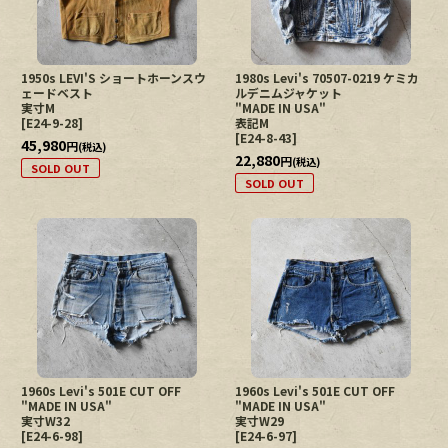
1950s LEVI'S ショートホーンスウ
1980s Levi's 70507-0219 ケミカ
ェードベスト
ルデニムジャケット
実寸M
"MADE IN USA"
[
E24-9-28
]
表記M
[
E24-8-43
]
45,980
円
(税込)
22,880
円
(税込)
SOLD OUT
SOLD OUT
1960s Levi's 501E CUT OFF
1960s Levi's 501E CUT OFF
"MADE IN USA"
"MADE IN USA"
実寸W32
実寸W29
[
E24-6-98
]
[
E24-6-97
]