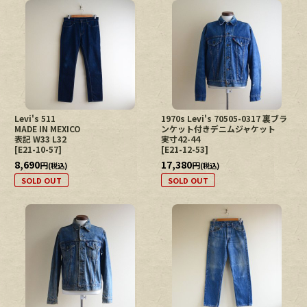
Levi's 511
1970s Levi's 70505-0317 裏ブラ
MADE IN MEXICO
ンケット付きデニムジャケット
表記 W33 L32
実寸42-44
[
E21-10-57
]
[
E21-12-53
]
8,690
17,380
円
円
(税込)
(税込)
SOLD OUT
SOLD OUT