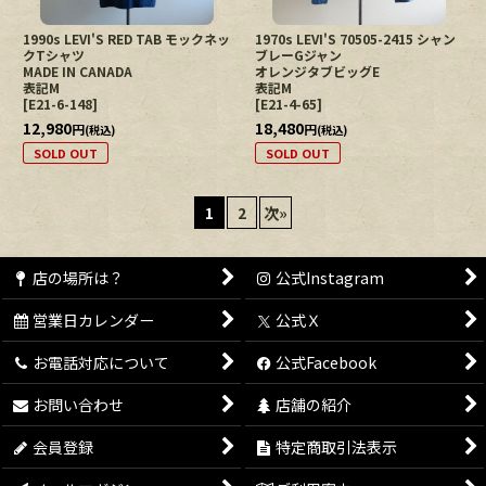
1990s LEVI'S RED TAB モックネッ
1970s LEVI'S 70505-2415 シャン
クTシャツ
ブレーGジャン
MADE IN CANADA
オレンジタブビッグE
表記M
表記M
[
E21-6-148
]
[
E21-4-65
]
12,980
18,480
円
円
(税込)
(税込)
SOLD OUT
SOLD OUT
1
2
次
»
店の場所は？
公式Instagram
営業日カレンダー
公式Ｘ
お電話対応について
公式Facebook
お問い合わせ
店舗の紹介
会員登録
特定商取引法表示