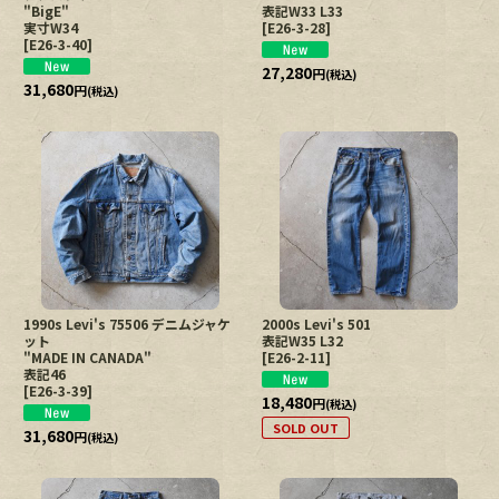
"BigE"
表記W33 L33
実寸W34
[
E26-3-28
]
[
E26-3-40
]
27,280
円
(税込)
31,680
円
(税込)
1990s Levi's 75506 デニムジャケ
2000s Levi's 501
ット
表記W35 L32
"MADE IN CANADA"
[
E26-2-11
]
表記46
[
E26-3-39
]
18,480
円
(税込)
SOLD OUT
31,680
円
(税込)