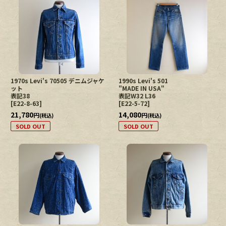
1970s Levi's 70505 デニムジャケ
1990s Levi's 501
ット
"MADE IN USA"
表記38
表記W32 L36
[
E22-8-63
]
[
E22-5-72
]
21,780
14,080
円
円
(税込)
(税込)
SOLD OUT
SOLD OUT