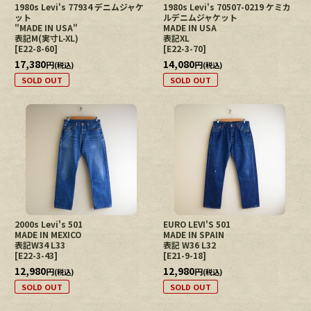
1980s Levi's 77934 デニムジャケ
1980s Levi's 70507-0219 ケミカ
ット
ルデニムジャケット
"MADE IN USA"
MADE IN USA
表記M(実寸L-XL)
表記XL
[
E22-8-60
]
[
E22-3-70
]
17,380
14,080
円
円
(税込)
(税込)
SOLD OUT
SOLD OUT
2000s Levi's 501
EURO LEVI'S 501
MADE IN MEXICO
MADE IN SPAIN
表記W34 L33
表記 W36 L32
[
E22-3-43
]
[
E21-9-18
]
12,980
12,980
円
円
(税込)
(税込)
SOLD OUT
SOLD OUT