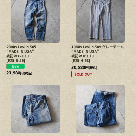
2000s Levi's 505
1980s Levi's 509 グレーデニム
"MADE IN USA"
"MADE IN USA"
表記W32 L30
表記W36 L30
[
E25-9-56
]
[
E25-4-68
]
30,580
円
(税込)
23,980
円
(税込)
SOLD OUT