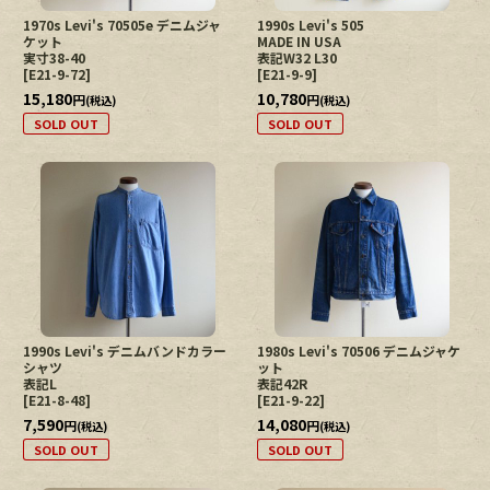
1970s Levi's 70505e デニムジャ
1990s Levi's 505
ケット
MADE IN USA
実寸38-40
表記W32 L30
[
E21-9-72
]
[
E21-9-9
]
15,180
10,780
円
円
(税込)
(税込)
SOLD OUT
SOLD OUT
1990s Levi's デニムバンドカラー
1980s Levi's 70506 デニムジャケ
シャツ
ット
表記L
表記42R
[
E21-8-48
]
[
E21-9-22
]
7,590
14,080
円
円
(税込)
(税込)
SOLD OUT
SOLD OUT