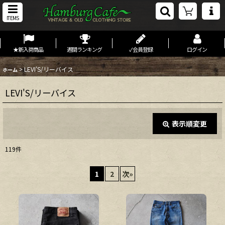
ITEMS
★新入荷商品
週間ランキング
✓会員登録
ログイン
>
LEVI'S/リーバイス
ホーム
LEVI'S/リーバイス
表示順変更
閉じる
119
件
表示数
:
1
2
次
»
在庫あり
並び順
: