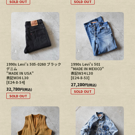
SOLD OUT
SOLD OUT
1990s Levi's 505-0260 ブラック
1990s Levi's 501
デニム
"MADE IN MEXICO"
"MADE IN USA"
表記W34 L30
表記W36 L30
[
E24-8-53
]
[
E24-8-54
]
27,280
円
(税込)
32,780
円
(税込)
SOLD OUT
SOLD OUT