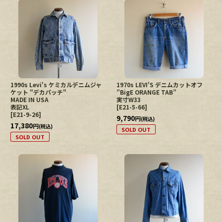
1990s Levi's ケミカルデニムジャ
1970s LEVI'S デニムカットオフ
ケット "デカパッチ"
”BigE ORANGE TAB”
MADE IN USA
実寸W33
表記XL
[
E21-5-66
]
[
E21-9-26
]
9,790
円
(税込)
17,380
円
(税込)
SOLD OUT
SOLD OUT