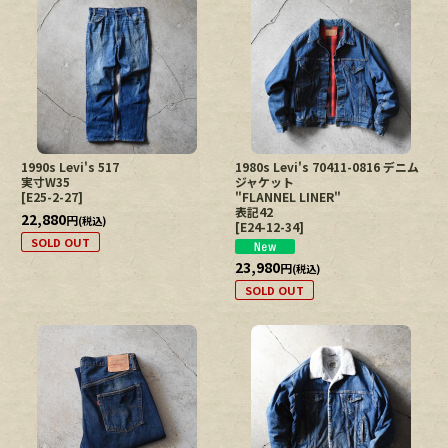
1990s Levi's 517
1980s Levi's 70411-0816 デニム
実寸W35
ジャケット
[
E25-2-27
]
"FLANNEL LINER"
表記42
22,880
円
(税込)
[
E24-12-34
]
SOLD OUT
23,980
円
(税込)
SOLD OUT