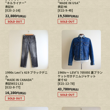
"ネルライナー"
"MADE IN USA"
表記M
表記46
[
E23-2-16
]
[
E22-9-45
]
22,880
19,580
円
円
(税込)
(税込)
SOLD OUT
SOLD OUT
1990s Levi's 619 ブラックデニ
1960s〜 LEVI'S 70505E 裏ブラン
ム
ケット付きデニムジャケット
"MADE IN CANADA"
実寸42
表記W32 L32
[
E21-12-78
]
[
E22-8-77
]
43,780
円
(税込)
16,280
円
(税込)
SOLD OUT
SOLD OUT