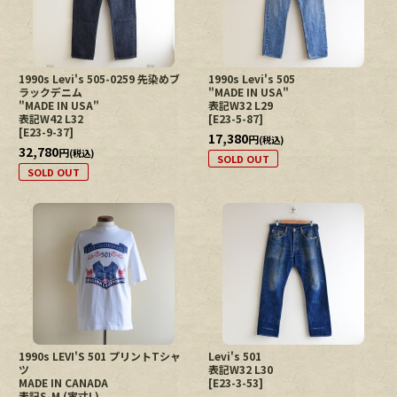
1990s Levi's 505-0259 先染めブ
1990s Levi's 505
ラックデニム
"MADE IN USA"
"MADE IN USA"
表記W32 L29
表記W42 L32
[
E23-5-87
]
[
E23-9-37
]
17,380
円
(税込)
32,780
円
(税込)
SOLD OUT
SOLD OUT
1990s LEVI'S 501 プリントTシャ
Levi's 501
ツ
表記W32 L30
MADE IN CANADA
[
E23-3-53
]
表記S-M (実寸L)