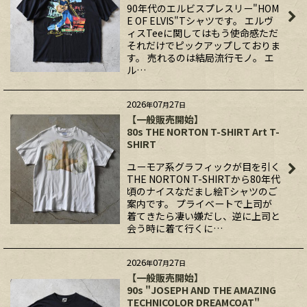
90年代のエルビスプレスリー"HOM
E OF ELVIS"Tシャツです。 エルヴ
ィスTeeに関してはもう使命感ただ
それだけでピックアップしておりま
す。 売れるのは結局流行モノ。 エ
ル…
2026
07
27
年
月
日
【一般販売開始】
80s THE NORTON T-SHIRT Art T-
SHIRT
ユーモア系グラフィックが目を引く
THE NORTON T-SHIRTから80年代
頃のナイスなだまし絵Tシャツのご
案内です。 プライベートで上司が
着てきたら凄い嫌だし、逆に上司と
会う時に着て行くに…
2026
07
27
年
月
日
【一般販売開始】
90s "JOSEPH AND THE AMAZING
TECHNICOLOR DREAMCOAT"