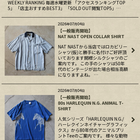
WEEKLY RANKING 毎週水曜更新 「アクセスランキングTOP
5」 「店主おすすめBEST3」 「SOLD OUT閲覧TOP5」…
2026
07
04
年
月
日
【一般販売開始】
NAT NAST OPEN COLLAR SHIRT
NAT NASTから当店ではロカビリー
シャツ(仮)と勝手に名付けご好評頂
いております開襟シルクシャツのご
案内です。 この手のシャツは50年
代のビンテージが出た場合相当高額
になりますよね。 …
2026
07
04
年
月
日
【一般販売開始】
80s HARLEQUIN N.G. ANIMAL T-
SHIRT
人気シリーズ「HARLEQUIN N.G./
ハーレクインネイチャーグラフィッ
クス」から80年代のアニマルプリ
ントTeeのご案内です。 様々な動物