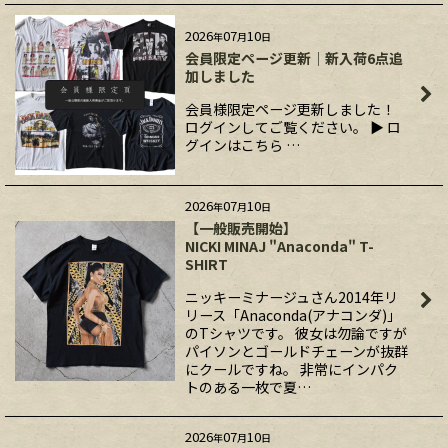
2026
07
10
年
月
日
会員限定ページ更新｜新入荷6点追
加しました
会員様限定ページ更新しました！
ログインしてご覧ください。 ▶ ロ
グインはこちら …
2026
07
10
年
月
日
【一般販売開始】
NICKI MINAJ "Anaconda" T-
SHIRT
ニッキーミナージュさん2014年リ
リース「Anaconda(アナコンダ)」
のTシャツです。 彼女は勿論ですが
パイソンとゴールドチェーンが抜群
にクールですね。 非常にインパク
トのある一枚で夏…
2026
07
10
年
月
日