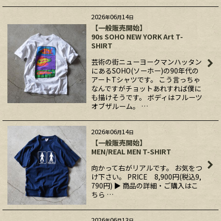
2026
06
14
年
月
日
【一般販売開始】
90s SOHO NEW YORK Art T-
SHIRT
芸術の街ニューヨークマンハッタン
にあるSOHO(ソーホー)の90年代の
アートTシャツです。 こう言っちゃ
なんですがチョットあれすれば僕に
も描けそうです。 ボディはフルーツ
オブザルーム。 …
2026
06
14
年
月
日
【一般販売開始】
MEN/REAL MEN T-SHIRT
向かって右がリアルです。 お気をつ
け下さい。 PRICE 8,900円(税込9,
790円) ▶ 商品の詳細・ご購入はこ
ちら …
2026
06
13
年
月
日