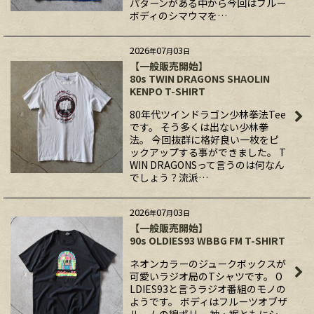
パターンがある中から今回はブルー
ボディのシマウマを…
2026
07
03
年
月
日
【一般販売開始】
80s TWIN DRAGONS SHAOLIN
KENPO T-SHIRT
80年代ツインドラゴン少林拳法Tee
です。 そう多くは出ない少林拳
法。 今回抜群に格好良い一枚をピ
ックアップする事ができました。 T
WIN DRAGONSって言うのは何なん
でしょう？流派…
2026
07
03
年
月
日
【一般販売開始】
90s OLDIES93 WBBG FM T-SHIRT
ネオンカラーのジュークボックスが
可愛いラジオ局のTシャツです。 O
LDIES93と言うラジオ番組のモノの
ようです。 ボディはフルーツオブザ