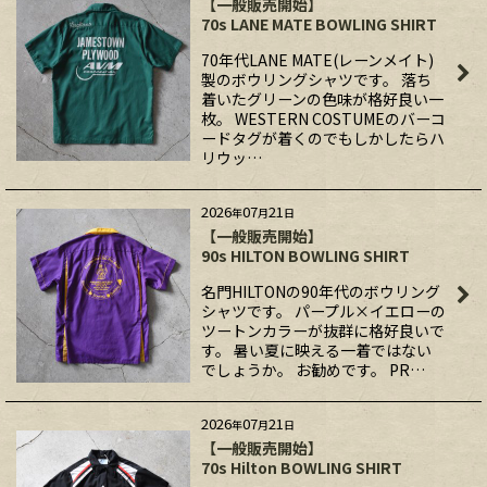
【一般販売開始】
70s LANE MATE BOWLING SHIRT
70年代LANE MATE(レーンメイト)
製のボウリングシャツです。 落ち
着いたグリーンの色味が格好良い一
枚。 WESTERN COSTUMEのバーコ
ードタグが着くのでもしかしたらハ
リウッ…
2026
07
21
年
月
日
【一般販売開始】
90s HILTON BOWLING SHIRT
名門HILTONの90年代のボウリング
シャツです。 パープル×イエローの
ツートンカラーが抜群に格好良いで
す。 暑い夏に映える一着ではない
でしょうか。 お勧めです。 PR…
2026
07
21
年
月
日
【一般販売開始】
70s Hilton BOWLING SHIRT