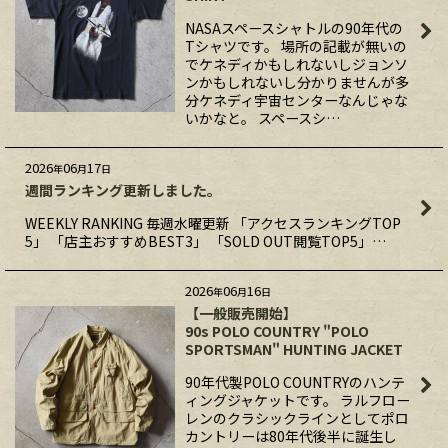
NASAスペースシャトルの90年代の
Tシャツです。 場所の記載が無いの
でケネディかもしれないしジョンソ
ンかもしれないし分かりませんが多
分ケネディ宇宙センターなんじゃな
いかなと。 スペースシ…
2026
06
17
年
月
日
週間ランキング更新しました。
WEEKLY RANKING 毎週水曜更新 「アクセスランキングTOP
5」 「店主おすすめBEST3」 「SOLD OUT閲覧TOP5」…
2026
06
16
年
月
日
【一般販売開始】
90s POLO COUNTRY "POLO
SPORTSMAN" HUNTING JACKET
90年代製POLO COUNTRYのハンテ
ィングジャケットです。 ラルフロー
レンのクラシックラインとしてポロ
カントリーは80年代後半に誕生し