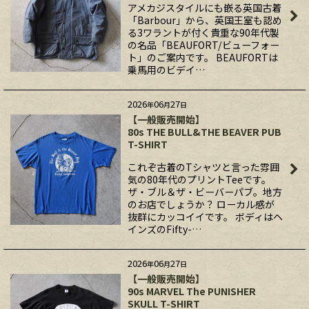
アメカジスタイルにも嵌る英国古着
「Barbour」から、英国王室も認め
る3ワラントが付く貴重な90年代製
の名品「BEAUFORT/ビューフォー
ト」のご案内です。 BEAUFORTは
乗馬用のビデイ…
2026
06
27
年
月
日
【一般販売開始】
80s THE BULL&THE BEAVER PUB
T-SHIRT
これぞ古着のTシャツと言った雰囲
気の80年代のプリントTeeです。
ザ・ブル＆ザ・ビーバーパブ。地方
のお店でしょうか？ ローカル感が
抜群にカッコイイです。 ボディはヘ
インズのFifty-…
2026
06
27
年
月
日
【一般販売開始】
90s MARVEL The PUNISHER
SKULL T-SHIRT