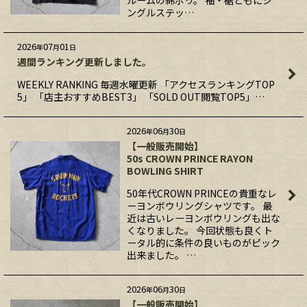
ルームの綿ポリ。 袖・裾ともにシ
ングルステッ…
2026
07
01
年
月
日
週間ランキング更新しました。
WEEKLY RANKING 毎週水曜更新 「アクセスランキングTOP
5」 「店主おすすめBEST3」 「SOLD OUT閲覧TOP5」…
2026
06
30
年
月
日
【一般販売開始】
50s CROWN PRINCE RAYON
BOWLING SHIRT
50年代CROWN PRINCEの貴重なレ
ーヨンボウリングシャツです。 最
近は古いレーヨンボウリングも出な
くなりました。 今回状態も良くト
ータル的に条件の良いものがピック
出来ました。 …
2026
06
30
年
月
日
【一般販売開始】