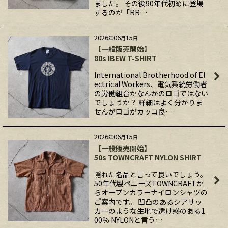
ました。 その後90年代初めに登場
するのが「RR…
2026
06
15
年
月
日
【一般販売開始】
80s IBEW T-SHIRT
International Brotherhood of El
ectrical Workers、電気系統労働者
の労働組合かなんかのロゴではない
でしょうか？ 詳細はよく分かりま
せんがロゴがカッコ良…
2026
06
15
年
月
日
【一般販売開始】
50s TOWNCRAFT NYLON SHIRT
隠れた名品と言って良いでしょう。
50年代製ペニーズTOWNCRAFTか
らオープンカラーナイロンシャツの
ご案内です。 凹凸のあるシアサッ
カーのような生地で透け感のある1
00％ NYLONと言う…