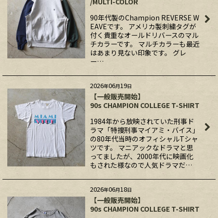
/MULTI-COLOR
90年代製のChampion REVERSE W
EAVEです。 アメリカ製刺繍タグが
付く貴重なオールドリバースのマル
チカラーです。 マルチカラーも最近
はあまり見ない印象です。 グレ
ー…
2026
06
19
年
月
日
【一般販売開始】
90s CHAMPION COLLEGE T-SHIRT
1984年から放映されていた刑事ド
ラマ「特捜刑事マイアミ・バイス」
の80年代当時のオフィシャルTシャ
ツです。 マニアックなドラマと思
ってましたが、2000年代に映画化
もされた様なので人気ドラマだ…
2026
06
18
年
月
日
【一般販売開始】
90s CHAMPION COLLEGE T-SHIRT