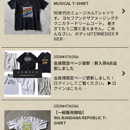
MUSICAL T-SHIRT
90年代のミュージカルTシャツで
す。 ヨセフアンドザアメージングテ
クニカラードリームコート。 長す
ぎてもう二度と言えません。 ごめ
んなさい。 ボディはTENNESSEE R
IVER…
2026
07
26
年
月
日
会員限定ページ更新｜新入荷6点追
加しました
会員様限定ページ更新しました！
ログインしてご覧ください。 ▶ ロ
グインはこちら …
2026
07
26
年
月
日
【一般販売開始】
90s BANDANA REPUBLIC T-
SHIRT