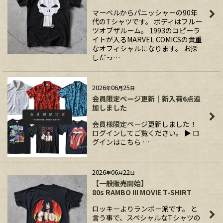
マーベルからパニッシャーの90年
代のTシャツです。 ボディはフルー
ツオブザルーム。 1993のコピーラ
イトが入るMARVEL COMICSの貴重
なオフィシャルになります。 お探
しだっ…
2026
06
25
年
月
日
会員限定ページ更新｜新入荷6点追
加しました
会員様限定ページ更新しました！
ログインしてご覧ください。 ▶ ロ
グインはこちら …
2026
06
22
年
月
日
【一般販売開始】
80s RAMBO III MOVIE T-SHIRT
ロッキーよりランボー派です。 と
言う事で、スペシャルなTシャツの