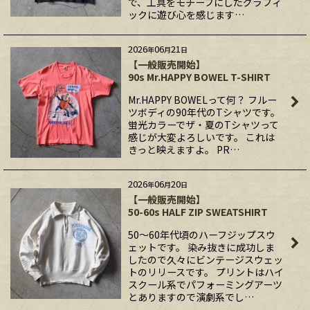
で、工具をモチーフにしたグラフィ
ックに遊び心を感じます…
2026
06
21
年
月
日
【一般販売開始】
90s Mr.HAPPY BOWEL T-SHIRT
Mr.HAPPY BOWELって何？ フルー
ツボディの90年代のTシャツです。
蛍光カラーでザ・夏のTシャツって
感じが大変よろしいです。 これは
きっと映えますよ。 PR…
2026
06
20
年
月
日
【一般販売開始】
50-60s HALF ZIP SWEATSHIRT
50〜60年代頃のハーフジップスウ
ェットです。 染み抜きに成功しま
したので久々にビンテージスウェッ
トのリリースです。 プリントはハイ
スクール系でパフォーミングアーツ
とありますので演劇系でし…