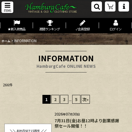
ITEMS
★新入荷商品
週間ランキング
✓会員登録
ログイン
>
INFORMATION
ホーム
INFORMATION
HamburgCafe ONLINE NEWS
266
件
1
2
3
...
5
次
»
2026
07
30
年
月
日
7月31日(金)お昼12時より創業感謝
祭セール開催！！