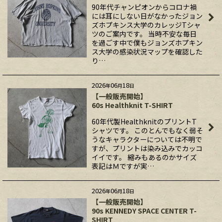
90年代チャンピオンからコロナ禍
には耳にしない日がなかったジョン
ズホプキンス大学のカレッジTシャ
ツのご案内です。 当時不安な毎日
を過ごす中で僕もジョンズホプキン
ス大学の感染状況マップを確認した
り…
2026
06
18
年
月
日
【一般販売開始】
60s Healthknit T-SHIRT
60年代製HealthknitのプリントT
シャツです。 このとんでもなく弱そ
うなキャラクターについては不明で
すが、プリントは染み込みでカッコ
イイです。 縮みもあるのかサイズ
表記はＭですが実…
2026
06
18
年
月
日
【一般販売開始】
90s KENNEDY SPACE CENTER T-
SHIRT