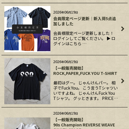
2026
06
19
年
月
日
会員限定ページ更新｜新入荷5点追
加しました
会員様限定ページ更新しました！
ログインしてご覧ください。 ▶ ロ
グインはこちら …
2026
06
19
年
月
日
【一般販売開始】
ROCK,PAPER,FUCK YOU T-SHIRT
最初はグー。 じゃんけんパー。 相
子でFuck You。 こう言うTシャツい
いですよね。 じゃんけんFuck You
Tシャツ。 グッときます。 PRICE…
2026
06
19
年
月
日
【一般販売開始】
90s Champion REVERSE WEAVE