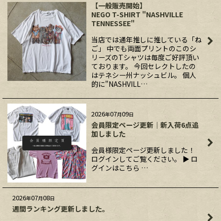
【一般販売開始】
NEGO T-SHIRT "NASHVILLE
TENNESSEE"
当店では通年推しに推している「ね
ご」 中でも両面プリントのこのシ
リーズのTシャツは毎度ご好評頂い
ております。 今回セレクトしたの
はテネシー州ナッシュビル。 個人
的に"NASHVILL…
2026
07
09
年
月
日
会員限定ページ更新｜新入荷6点追
加しました
会員様限定ページ更新しました！
ログインしてご覧ください。 ▶ ロ
グインはこちら …
2026
07
08
年
月
日
週間ランキング更新しました。