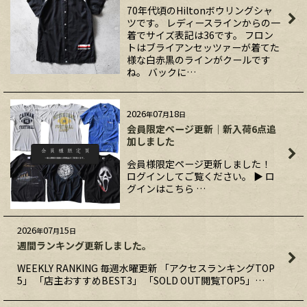
70年代頃のHiltonボウリングシャ
ツです。 レディースラインからの一
着でサイズ表記は36です。 フロン
トはブライアンセッツァーが着てた
様な白赤黒のラインがクールです
ね。 バックに…
2026
07
18
年
月
日
会員限定ページ更新｜新入荷6点追
加しました
会員様限定ページ更新しました！
ログインしてご覧ください。 ▶ ロ
グインはこちら …
2026
07
15
年
月
日
週間ランキング更新しました。
WEEKLY RANKING 毎週水曜更新 「アクセスランキングTOP
5」 「店主おすすめBEST3」 「SOLD OUT閲覧TOP5」…