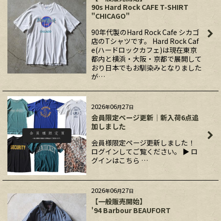
90s Hard Rock CAFE T-SHIRT
"CHICAGO"
90年代製のHard Rock Cafe シカゴ
店のTシャツです。 Hard Rock Caf
e(ハードロックカフェ)は現在東京
都内と横浜・大阪・京都で展開して
おり日本でもお馴染みとなりました
が…
2026
06
27
年
月
日
会員限定ページ更新｜新入荷6点追
加しました
会員様限定ページ更新しました！
ログインしてご覧ください。 ▶ ロ
グインはこちら …
2026
06
27
年
月
日
【一般販売開始】
'94 Barbour BEAUFORT