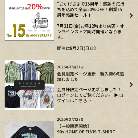
"おかげさまで15周年！感謝の気持
ちを込めて全品20%OFF！創業15
周年感謝セール！"
7月31日(金)お昼12時より店頭・オ
ンラインストア同時開催となりま
す。
開催は8月2日(日)18…
2026
07
27
年
月
日
会員限定ページ更新｜新入荷6点追
加しました
会員様限定ページ更新しました！
ログインしてご覧ください。 ▶ ロ
グインはこちら …
2026
07
27
年
月
日
【一般販売開始】
90s HOME OF ELVIS T-SHIRT