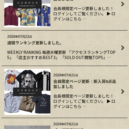
会員様限定ページ更新しました！
ログインしてご覧ください。 ▶ ロ
グインはこちら …
2026
07
22
年
月
日
週間ランキング更新しました。
WEEKLY RANKING 毎週水曜更新 「アクセスランキングTOP
5」 「店主おすすめBEST3」 「SOLD OUT閲覧TOP5」…
2026
07
21
年
月
日
会員限定ページ更新｜新入荷6点追
加しました
会員様限定ページ更新しました！
ログインしてご覧ください。 ▶ ロ
グインはこちら …
2026
07
21
年
月
日