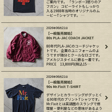
ご案内です。 「ランボー3怒りのア
フガン」 コピーライトもしっかり
入る1988年当時のオリジナルのム
ービーTシャツです。 …
2026
06
21
年
月
日
【一般販売開始】
80s PLA-JAC COACH JACKET
80年代PLA-JACのコーチジャケッ
トです。 企業のユニフォームのよ
うですが随分とクールなロゴです。
アメカジスタイルに嵌る一着です。
PRICE 13,800円(税込15…
2026
06
21
年
月
日
【一般販売開始】
90s Mr.Fixit T-SHIRT
デザインとカラーリングがグッとく
る90年代のプリントTシャツです。
Mr.Fixitとは英語圏のスラングで修
理屋・便利屋などの意味があるよう