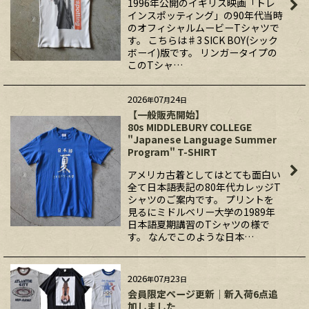
1996年公開のイギリス映画「トレ
インスポッティング」の90年代当時
のオフィシャルムービーTシャツで
す。 こちらは♯3 SICK BOY(シック
ボーイ)版です。 リンガータイプの
このTシャ…
2026
07
24
年
月
日
【一般販売開始】
80s MIDDLEBURY COLLEGE
"Japanese Language Summer
Program" T-SHIRT
アメリカ古着としてはとても面白い
全て日本語表記の80年代カレッジT
シャツのご案内です。 プリントを
見るにミドルベリー大学の1989年
日本語夏期講習のTシャツの様で
す。 なんでこのような日本…
2026
07
23
年
月
日
会員限定ページ更新｜新入荷6点追
加しました