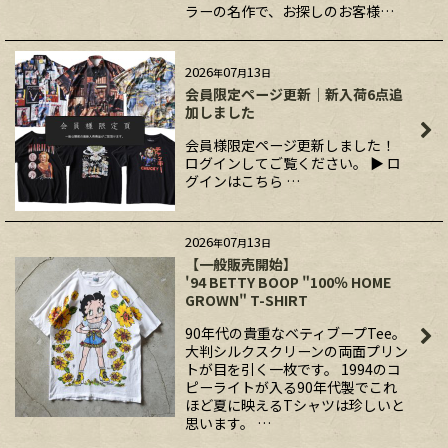
ラーの名作で、お探しのお客様…
2026
07
13
年
月
日
会員限定ページ更新｜新入荷6点追
加しました
会員様限定ページ更新しました！
ログインしてご覧ください。 ▶ ロ
グインはこちら …
2026
07
13
年
月
日
【一般販売開始】
'94 BETTY BOOP "100％ HOME
GROWN" T-SHIRT
90年代の貴重なベティブープTee。
大判シルクスクリーンの両面プリン
トが目を引く一枚です。 1994のコ
ピーライトが入る90年代製でこれ
ほど夏に映えるTシャツは珍しいと
思います。 …