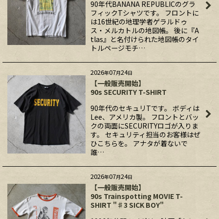
90年代BANANA REPUBLICのグラ
フィックTシャツです。 フロントに
は16世紀の地理学者ゲラルドゥ
ス・メルカトルの地図帳。 後に『A
tlas』と名付けられた地図帳のタイ
トルページモチ…
2026
07
24
年
月
日
【一般販売開始】
90s SECURITY T-SHIRT
90年代のセキュリTです。 ボディは
Lee、アメリカ製。 フロントとバッ
クの両面にSECURITYロゴが入りま
す。 セキュリティ担当のお客様はぜ
ひこちらを。 アナタが着ないで
誰…
2026
07
24
年
月
日
【一般販売開始】
90s Trainspotting MOVIE T-
SHIRT "♯3 SICK BOY"