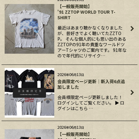
【一般販売開始】
'91 ZZTOP WORLD TOUR T-
SHIRT
最近はあまり聴かなくなりました
が、昔好きでよく聴いてたZZTO
P。 そんな個人的にも思い出のある
ZZTOPの91年の貴重なワールドツ
アーTシャツのご案内です。 91年な
ので年代的にリサイク…
2026
06
13
年
月
日
会員限定ページ更新｜新入荷6点追
加しました
会員様限定ページ更新しました！
ログインしてご覧ください。 ▶ ロ
グインはこちら …
2026
06
13
年
月
日
【一般販売開始】