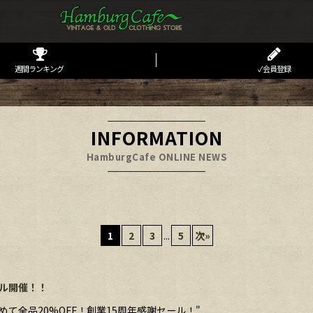
週間ランキング
✓会員登録
INFORMATION
HamburgCafe ONLINE NEWS
1
2
3
...
5
次
»
ール開催！！
て全品20%OFF！創業15周年感謝セール！"