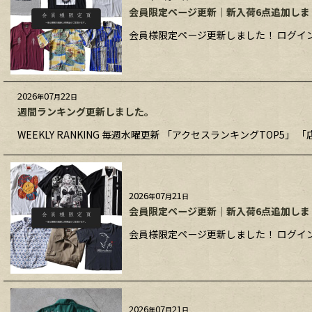
会員限定ページ更新｜新入荷6点追加しま
会員様限定ページ更新しました！ ログイン
2026
07
22
年
月
日
週間ランキング更新しました。
WEEKLY RANKING 毎週水曜更新 「アクセスランキングTOP5」 「
2026
07
21
年
月
日
会員限定ページ更新｜新入荷6点追加しま
会員様限定ページ更新しました！ ログイン
2026
07
21
年
月
日