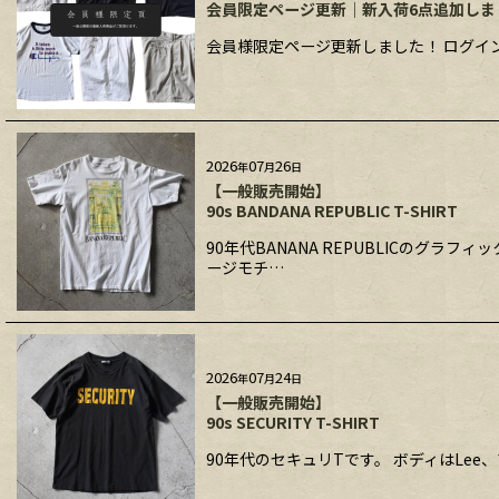
会員限定ページ更新｜新入荷6点追加しま
会員様限定ページ更新しました！ ログイン
2026
07
26
年
月
日
【一般販売開始】
90s BANDANA REPUBLIC T-SHIRT
90年代BANANA REPUBLICのグ
ージモチ…
2026
07
24
年
月
日
【一般販売開始】
90s SECURITY T-SHIRT
90年代のセキュリTです。 ボディはLe