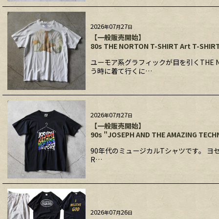
2026
07
27
年
月
日
【一般販売開始】
80s THE NORTON T-SHIRT Art T-SHIR
ユーモア系グラフィックが目を引くTHE 
う時に着て行くに…
2026
07
27
年
月
日
【一般販売開始】
90s "JOSEPH AND THE AMAZING TECH
90年代のミュージカルTシャツです。 ヨセ
R…
2026
07
26
年
月
日