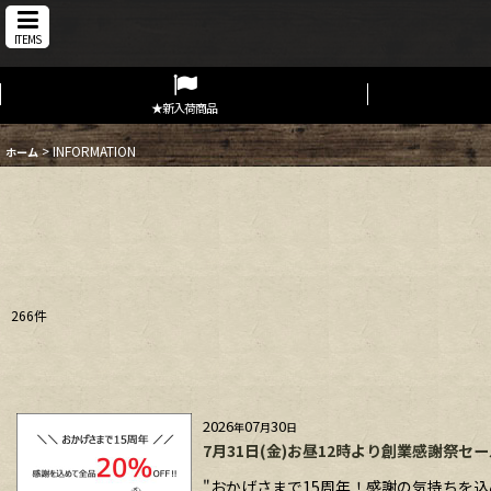
ITEMS
★新入荷商品
>
INFORMATION
ホーム
266
件
2026
07
30
年
月
日
7月31日(金)お昼12時より創業感謝祭セ
"おかげさまで15周年！感謝の気持ちを込め