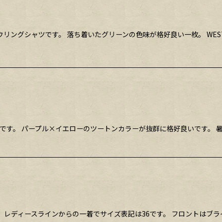
製のボウリングシャツです。 落ち着いたグリーンの色味が格好良い一枚。 WE
ャツです。 パープル×イエローのツートンカラーが抜群に格好良いです。 
です。 レディースラインからの一着でサイズ表記は36です。 フロント