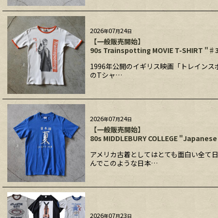
2026
07
24
年
月
日
【一般販売開始】
90s Trainspotting MOVIE T-SHIRT "♯
1996年公開のイギリス映画「トレインスポ
のTシャ…
2026
07
24
年
月
日
【一般販売開始】
80s MIDDLEBURY COLLEGE "Japanese
アメリカ古着としてはとても面白い全て日
んでこのような日本…
2026
07
23
年
月
日