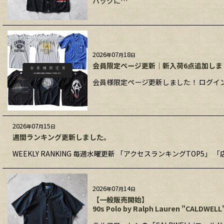
バックに…
2026
07
18
年
月
日
会員限定ページ更新｜新入荷6点追加しま
会員様限定ページ更新しました！ ログイン
2026
07
15
年
月
日
週間ランキング更新しました。
WEEKLY RANKING 毎週水曜更新 「アクセスランキングTOP5」 「
2026
07
14
年
月
日
【一般販売開始】
90s Polo by Ralph Lauren "CALDWEL