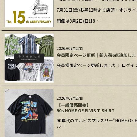
7月31日(金)お昼12時より店頭・オン
開催は8月2日(日)18…
2026
07
27
年
月
日
会員限定ページ更新｜新入荷6点追加しま
会員様限定ページ更新しました！ ログイン
2026
07
27
年
月
日
【一般販売開始】
90s HOME OF ELVIS T-SHIRT
90年代のエルビスプレスリー"HOME O
ル…