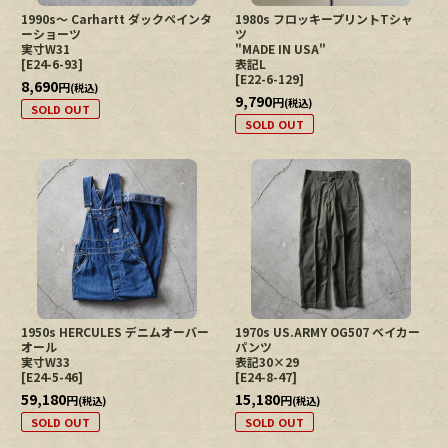
1990s〜 Carhartt ダックペインタ
1980s フロッキープリントTシャ
ーショーツ
ツ
実寸W31
"MADE IN USA"
[
E24-6-93
]
表記L
[
E22-6-129
]
8,690
円
(税込)
9,790
円
(税込)
SOLD OUT
SOLD OUT
1950s HERCULES デニムオーバー
1970s US.ARMY OG507 ベイカー
オール
パンツ
実寸W33
表記30×29
[
E24-5-46
]
[
E24-8-47
]
59,180
15,180
円
円
(税込)
(税込)
SOLD OUT
SOLD OUT