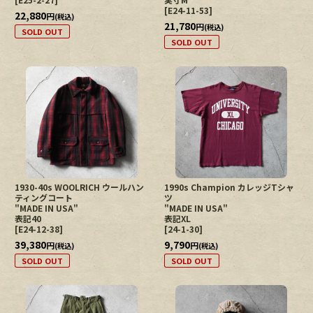
[
E24-11-53
]
22,880
円
(税込)
21,780
円
(税込)
SOLD OUT
SOLD OUT
1930-40s WOOLRICH ウールハン
1990s Champion カレッジTシャ
ティングコート
ツ
"MADE IN USA"
"MADE IN USA"
表記40
表記XL
[
E24-12-38
]
[
24-1-30
]
39,380
9,790
円
円
(税込)
(税込)
SOLD OUT
SOLD OUT