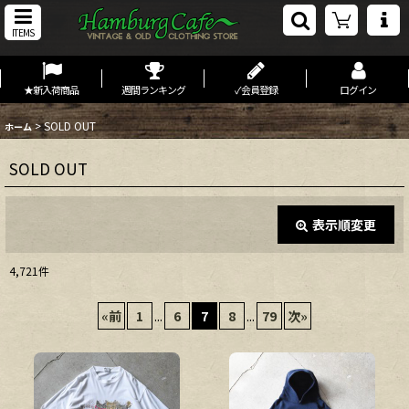
ITEMS
★新入荷商品
週間ランキング
✓会員登録
ログイン
>
SOLD OUT
ホーム
SOLD OUT
表示順変更
閉じる
4,721
件
表示数
:
«
前
1
...
6
7
8
...
79
次
»
在庫あり
並び順
: