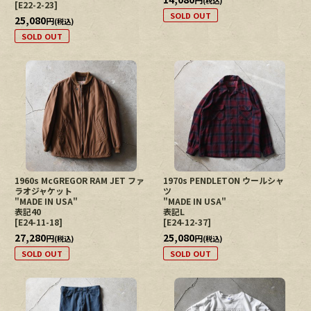
(税込)
[
E22-2-23
]
SOLD OUT
25,080
円
(税込)
SOLD OUT
1960s McGREGOR RAM JET ファ
1970s PENDLETON ウールシャ
ラオジャケット
ツ
"MADE IN USA"
"MADE IN USA"
表記40
表記L
[
E24-11-18
]
[
E24-12-37
]
27,280
25,080
円
円
(税込)
(税込)
SOLD OUT
SOLD OUT