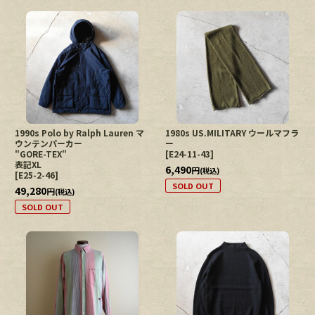
1990s Polo by Ralph Lauren マ
1980s US.MILITARY ウールマフラ
ウンテンパーカー
ー
"GORE-TEX"
[
E24-11-43
]
表記XL
6,490
円
(税込)
[
E25-2-46
]
SOLD OUT
49,280
円
(税込)
SOLD OUT