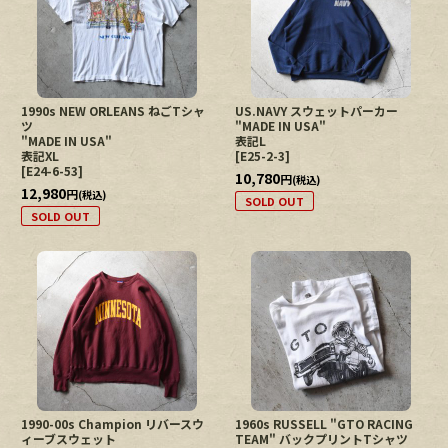
絞り込む
1990s NEW ORLEANS ねごTシャ
US.NAVY スウェットパーカー
ツ
"MADE IN USA"
"MADE IN USA"
表記L
表記XL
[
E25-2-3
]
[
E24-6-53
]
10,780
円
(税込)
12,980
円
(税込)
SOLD OUT
SOLD OUT
1990-00s Champion リバースウ
1960s RUSSELL "GTO RACING
ィーブスウェット
TEAM" バックプリントTシャツ