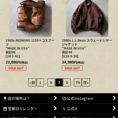
1980s REDWING 1155ペコスブー
1980s L.L.Bean スウェードレザー
ツ
ジャケット
"MADE IN USA"
"MADE IN USA"
表記9E
表記44
[
24-1-61
]
[
E24-9-26
]
22,880
34,980
円
円
(税込)
(税込)
SOLD OUT
SOLD OUT
«
前
1
...
6
7
8
...
79
次
»
店の場所は？
公式Instagram
営業日カレンダー
公式Ｘ