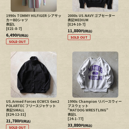
1990s TOMMY HILFIGER シアサッ
2000s US.NAVY ゴブセーター
カーBDシャツ
表記MEDIUM
表記L
[
E24-10-7
]
[
E21-8-7
]
11,880
円
(税込)
6,490
円
(税込)
SOLD OUT
SOLD OUT
US.Armed Forces ECWCS Gen2
1990s Champion リバースウィー
POLARTEC フリースジャケット
ブスウェット
表記SMALL
"MATDOG WRESTLING"
[
E24-12-31
]
表記L
[
24-1-77
]
21,780
円
(税込)
33,880
円
(税込)
SOLD OUT