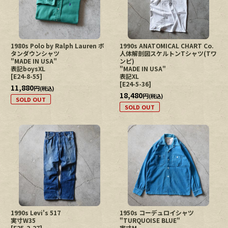
1980s Polo by Ralph Lauren ボ
1990s ANATOMICAL CHART Co.
タンダウンシャツ
人体解剖図スケルトンTシャツ(Tワ
"MADE IN USA"
ンピ)
表記boysXL
"MADE IN USA"
[
E24-8-55
]
表記XL
[
E24-5-36
]
11,880
円
(税込)
18,480
円
(税込)
SOLD OUT
SOLD OUT
1990s Levi's 517
1950s コーデュロイシャツ
実寸W35
"TURQUOISE BLUE"
[
E25-2-27
]
実寸M