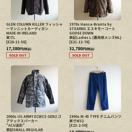
GLEN COLUMN KILLER フィッシャ
1970s Hansa-Branta by
ーマンニットカーディガン
STEARNS エスキモーコート
MADE IN IRELAND
GOOSE DOWN
実寸L
表記Ladies L (着用感メンズML)
[
E20-11-56
]
[
E21-12-76
]
17,380
32,780
円
円
(税込)
(税込)
SOLD OUT
SOLD OUT
2000s US.ARMY ECWCS GEN2 ゴ
1990s M-45 TYPE デニムパンツ
アテックスパーカー
実寸W32
"ACU迷彩"
[
E23-2-50
]
表記SMALL-REGULAR
14,080
円