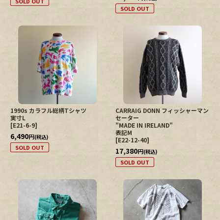
SOLD OUT
SOLD OUT
1990s カラフル総柄Tシャツ
CARRAIG DONN フィッシャーマン
実寸L
セーター
[
E21-6-9
]
"MADE IN IRELAND"
表記M
6,490
円
(税込)
[
E22-12-40
]
SOLD OUT
17,380
円
(税込)
SOLD OUT