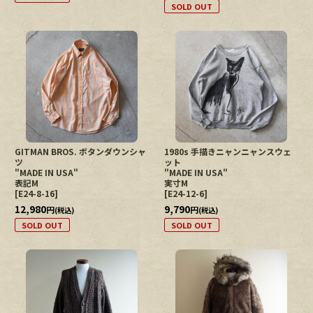
SOLD OUT
GITMAN BROS. ボタンダウンシャ
1980s 手描きニャンニャンスウェ
ツ
ット
"MADE IN USA"
"MADE IN USA"
表記M
実寸M
[
E24-8-16
]
[
E24-12-6
]
12,980
9,790
円
円
(税込)
(税込)
SOLD OUT
SOLD OUT