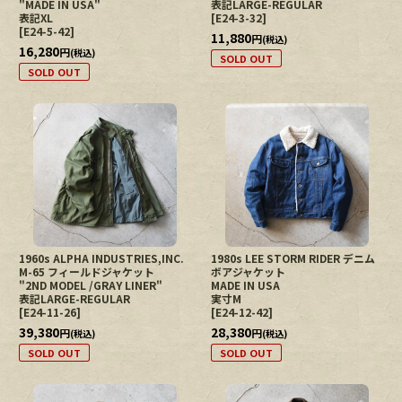
"MADE IN USA"
表記LARGE-REGULAR
表記XL
[
E24-3-32
]
[
E24-5-42
]
11,880
円
(税込)
16,280
円
(税込)
SOLD OUT
SOLD OUT
1960s ALPHA INDUSTRIES,INC.
1980s LEE STORM RIDER デニム
M-65 フィールドジャケット
ボアジャケット
"2ND MODEL /GRAY LINER"
MADE IN USA
表記LARGE-REGULAR
実寸M
[
E24-11-26
]
[
E24-12-42
]
39,380
28,380
円
円
(税込)
(税込)
SOLD OUT
SOLD OUT