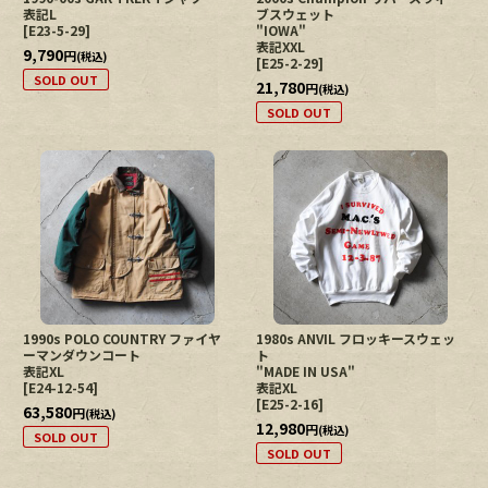
表記L
ブスウェット
[
E23-5-29
]
"IOWA"
表記XXL
9,790
円
(税込)
[
E25-2-29
]
SOLD OUT
21,780
円
(税込)
SOLD OUT
1990s POLO COUNTRY ファイヤ
1980s ANVIL フロッキースウェッ
ーマンダウンコート
ト
表記XL
"MADE IN USA"
[
E24-12-54
]
表記XL
[
E25-2-16
]
63,580
円
(税込)
12,980
円
(税込)
SOLD OUT
SOLD OUT