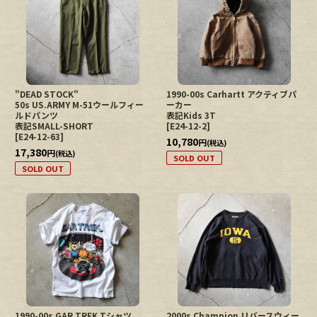
"DEAD STOCK"
1990-00s Carhartt アクティブパ
50s US.ARMY M-51ウールフィー
ーカー
ルドパンツ
表記Kids 3T
表記SMALL-SHORT
[
E24-12-2
]
[
E24-12-63
]
10,780
円
(税込)
17,380
円
(税込)
SOLD OUT
SOLD OUT
1990-00s GAR TREK Tシャツ
2000s Champion リバースウィー