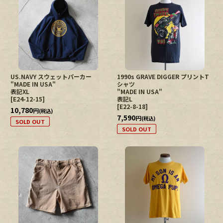
US.NAVY スウェットパーカー
1990s GRAVE DIGGER プリントT
"MADE IN USA"
シャツ
表記XL
"MADE IN USA"
[
E24-12-15
]
表記L
[
E22-8-18
]
10,780
円
(税込)
7,590
円
(税込)
SOLD OUT
SOLD OUT