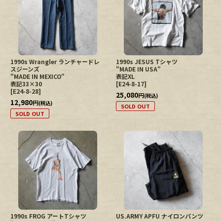
1990s Wrangler ランチャードレ
1990s JESUS Tシャツ
スジーンズ
"MADE IN USA"
"MADE IN MEXICO"
表記XL
表記33×30
[
E24-8-17
]
[
E24-8-28
]
25,080
円
(税込)
12,980
円
(税込)
SOLD OUT
SOLD OUT
1990s FROG アートTシャツ
US.ARMY APFU ナイロンパンツ