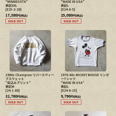
"MINNESOTA"
"MADE IN USA"
表記XXL
表記L
[
E25-2-28
]
[
E24-8-5
]
17,380
25,080
円
円
(税込)
(税込)
SOLD OUT
SOLD OUT
1980s Champion リバースウィー
1970-80s MICKEY MOUSE リンガ
ブスウェット
ーTシャツ
"染込みプリント"
"MADE IN USA"
表記M
表記L
[
24-1-80
]
[
E24-6-15
]
32,780
9,790
円
円
(税込)
(税込)
SOLD OUT
SOLD OUT