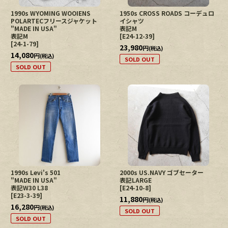
1990s WYOMING WOOIENS
1950s CROSS ROADS コーデュロ
POLARTECフリースジャケット
イシャツ
"MADE IN USA"
表記M
表記M
[
E24-12-39
]
[
24-1-79
]
23,980
円
(税込)
14,080
円
(税込)
SOLD OUT
SOLD OUT
1990s Levi's 501
2000s US.NAVY ゴブセーター
"MADE IN USA"
表記LARGE
表記W30 L38
[
E24-10-8
]
[
E23-3-39
]
11,880
円
(税込)
16,280
円
(税込)
SOLD OUT
SOLD OUT