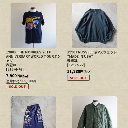
1980s THE MONKEES 20TH
1990s RUSSELL 前Vスウェット
ANNIVERSARY WORLD TOUR Tシ
"MADE IN USA"
ャツ
表記XL
表記XL
[
E25-2-22
]
[
E19-4-42
]
11,880
円
(税込)
7,900
円
(税込)
SOLD OUT
通常価格
:
15,180
円
SOLD OUT