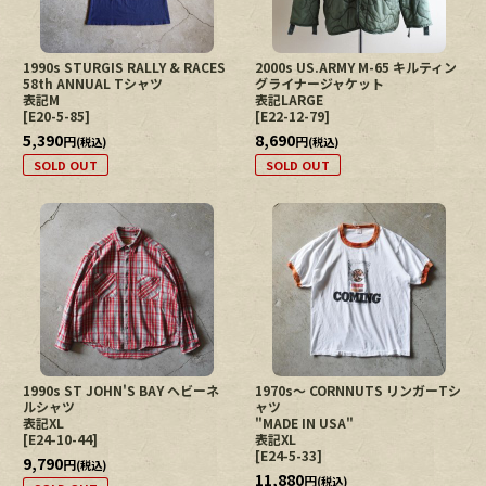
1990s STURGIS RALLY & RACES
2000s US.ARMY M-65 キルティン
58th ANNUAL Tシャツ
グライナージャケット
表記M
表記LARGE
[
E20-5-85
]
[
E22-12-79
]
5,390
8,690
円
円
(税込)
(税込)
SOLD OUT
SOLD OUT
1990s ST JOHN'S BAY ヘビーネ
1970s〜 CORNNUTS リンガーTシ
ルシャツ
ャツ
表記XL
"MADE IN USA"
[
E24-10-44
]
表記XL
[
E24-5-33
]
9,790
円
(税込)
11,880
円
(税込)