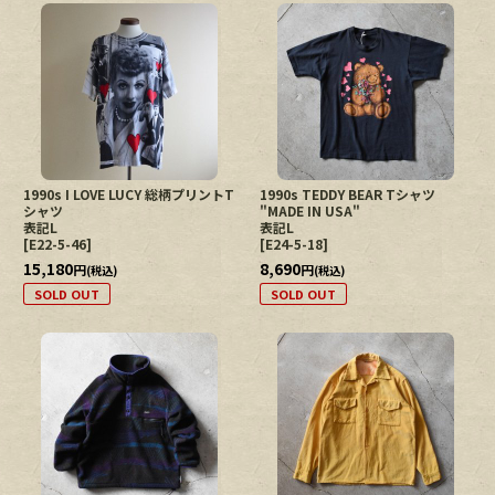
1990s I LOVE LUCY 総柄プリントT
1990s TEDDY BEAR Tシャツ
シャツ
"MADE IN USA"
表記L
表記L
[
E22-5-46
]
[
E24-5-18
]
15,180
8,690
円
円
(税込)
(税込)
SOLD OUT
SOLD OUT