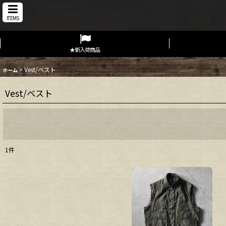
ITEMS
★新入荷商品
>
Vest/ベスト
ホーム
Vest/ベスト
1
件
表示数
:
在庫あり
並び順
: